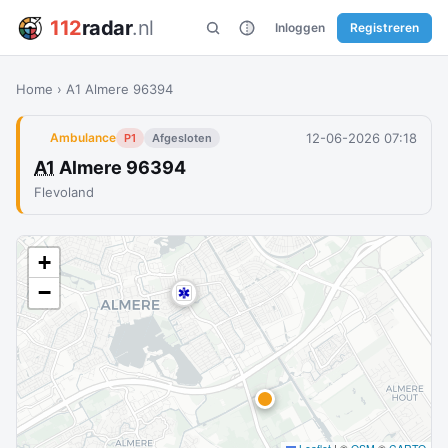
112
radar
.nl
Inloggen
Registreren
Home
›
A1 Almere 96394
12-06-2026 07:18
Ambulance
P1
Afgesloten
A1
Almere 96394
Flevoland
+
−