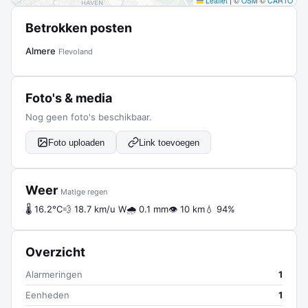
Leaflet
|
©
OSM
©
CARTO
Betrokken posten
Almere
Flevoland
Foto's & media
Nog geen foto's beschikbaar.
Foto uploaden
Link toevoegen
Weer
Matige regen
🌡 16.2°C
💨 18.7 km/u W
🌧 0.1 mm
👁 10 km
💧 94%
Overzicht
Alarmeringen
1
Eenheden
1