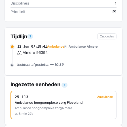
Disciplines
1
Prioriteit
P1
Tijdlijn
1
Capcodes
12 Jun 07:18:41
Ambulance
Ambulance Almere
P1
A1
Almere 96394
Incident afgesloten — 10:39
Ingezette eenheden
1
25-113
Ambulance
Ambulance hoogcomplexe zorg Flevoland
Ambulance hoogcomplexe zorg
Almere
🚗 8 min 27s