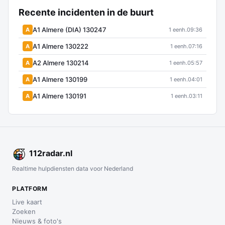
Recente incidenten in de buurt
A1 Almere (DIA) 130247
A
1 eenh.
09:36
A1 Almere 130222
A
1 eenh.
07:16
A2 Almere 130214
A
1 eenh.
05:57
A1 Almere 130199
A
1 eenh.
04:01
A1 Almere 130191
A
1 eenh.
03:11
112
radar
.nl
Realtime hulpdiensten data voor Nederland
PLATFORM
Live kaart
Zoeken
Nieuws & foto's