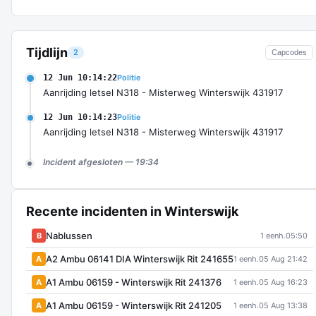
Tijdlijn
2
Capcodes
12 Jun 10:14:22
Politie
Aanrijding letsel N318 - Misterweg Winterswijk 431917
12 Jun 10:14:23
Politie
Aanrijding letsel N318 - Misterweg Winterswijk 431917
Incident afgesloten — 19:34
Recente incidenten in Winterswijk
Nablussen
B
1 eenh.
05:50
A2 Ambu 06141 DIA Winterswijk Rit 241655
A
1 eenh.
05 Aug 21:42
A1 Ambu 06159 - Winterswijk Rit 241376
A
1 eenh.
05 Aug 16:23
A1 Ambu 06159 - Winterswijk Rit 241205
A
1 eenh.
05 Aug 13:38