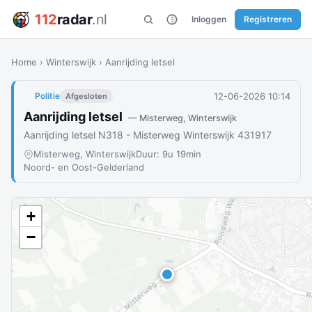
112
radar
.nl
Inloggen
Registreren
Home
›
Winterswijk
›
Aanrijding letsel
12-06-2026 10:14
Politie
Afgesloten
Aanrijding letsel
— Misterweg, Winterswijk
Aanrijding letsel N318 - Misterweg Winterswijk 431917
Misterweg, Winterswijk
Duur: 9u 19min
Noord- en Oost-Gelderland
+
−