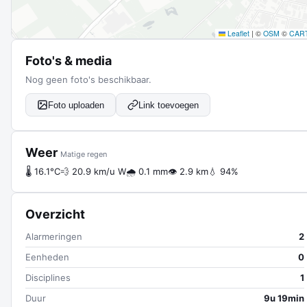
Leaflet
|
©
OSM
©
CAR
Foto's & media
Nog geen foto's beschikbaar.
Foto uploaden
Link toevoegen
Weer
Matige regen
🌡 16.1°C
💨 20.9 km/u W
🌧 0.1 mm
👁 2.9 km
💧 94%
Overzicht
Alarmeringen
2
Eenheden
0
Disciplines
1
Duur
9u 19min