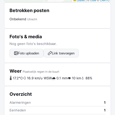
Leaflet
|
©
OSM
©
CARTO
Betrokken posten
Onbekend
Utrecht
Foto's & media
Nog geen foto's beschikbaar.
Foto uploaden
Link toevoegen
Weer
Plaatselijk regen in de buurt
🌡 17.2°C
💨 16.9 km/u WSW
🌧 0.1 mm
👁 10 km
💧 88%
Overzicht
Alarmeringen
1
Eenheden
1