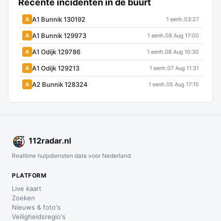
Recente incidenten in de buurt
A1 Bunnik 130192
A
1 eenh.
03:27
A1 Bunnik 129973
A
1 eenh.
08 Aug 17:00
A1 Odijk 129786
A
1 eenh.
08 Aug 10:30
A1 Odijk 129213
A
1 eenh.
07 Aug 11:31
A2 Bunnik 128324
A
1 eenh.
05 Aug 17:15
112
radar
.nl
Realtime hulpdiensten data voor Nederland
PLATFORM
Live kaart
Zoeken
Nieuws & foto's
Veiligheidsregio's