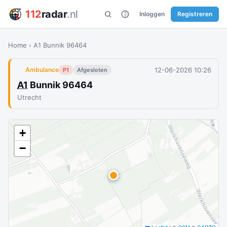
112
radar
.nl
Inloggen
Registreren
Home
›
A1 Bunnik 96464
12-06-2026 10:26
Ambulance
P1
Afgesloten
A1
Bunnik 96464
Utrecht
+
−