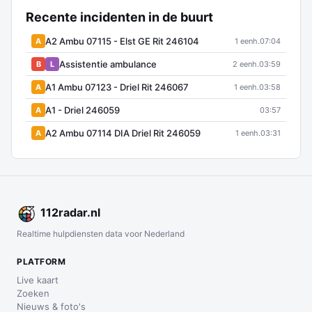
Recente incidenten in de buurt
A2 Ambu 07115 - Elst GE Rit 246104
A
1 eenh.
07:04
Assistentie ambulance
B
L
2 eenh.
03:59
A1 Ambu 07123 - Driel Rit 246067
A
1 eenh.
03:58
A1 - Driel 246059
A
03:57
A2 Ambu 07114 DIA Driel Rit 246059
A
1 eenh.
03:31
112
radar
.nl
Realtime hulpdiensten data voor Nederland
PLATFORM
Live kaart
Zoeken
Nieuws & foto's