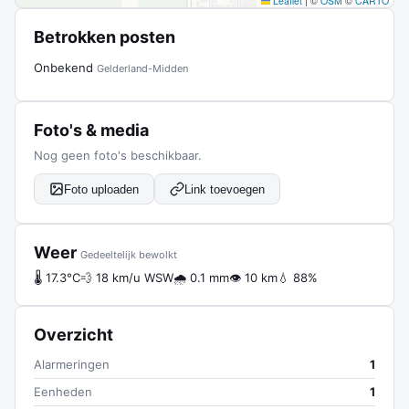
Leaflet
|
©
OSM
©
CARTO
Betrokken posten
Onbekend
Gelderland-Midden
Foto's & media
Nog geen foto's beschikbaar.
Foto uploaden
Link toevoegen
Weer
Gedeeltelijk bewolkt
🌡 17.3°C
💨 18 km/u WSW
🌧 0.1 mm
👁 10 km
💧 88%
Overzicht
Alarmeringen
1
Eenheden
1