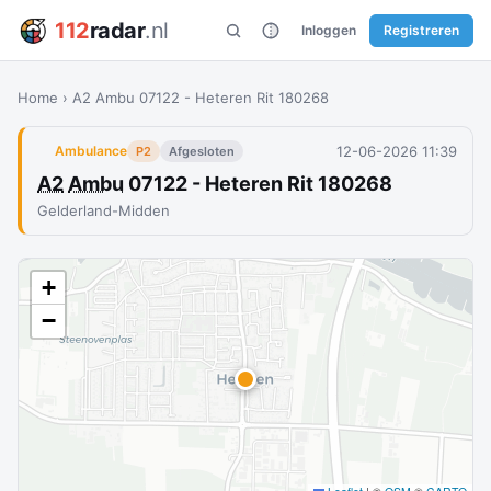
112
radar
.nl
Inloggen
Registreren
Home
›
A2 Ambu 07122 - Heteren Rit 180268
12-06-2026 11:39
Ambulance
P2
Afgesloten
A2
Ambu
07122 - Heteren Rit 180268
Gelderland-Midden
+
−