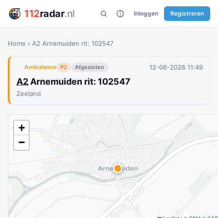
112
radar
.nl
Inloggen
Registreren
Home
›
A2 Arnemuiden rit: 102547
12-06-2026 11:49
Ambulance
P2
Afgesloten
A2
Arnemuiden rit: 102547
Zeeland
+
−