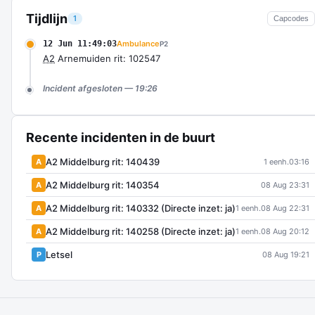
Tijdlijn
1
Capcodes
12 Jun 11:49:03
Ambulance
P2
A2
Arnemuiden rit: 102547
Incident afgesloten — 19:26
Recente incidenten in de buurt
A2 Middelburg rit: 140439
A
1 eenh.
03:16
A2 Middelburg rit: 140354
A
08 Aug 23:31
A2 Middelburg rit: 140332 (Directe inzet: ja)
A
1 eenh.
08 Aug 22:31
A2 Middelburg rit: 140258 (Directe inzet: ja)
A
1 eenh.
08 Aug 20:12
Letsel
P
08 Aug 19:21