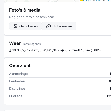
Leaflet
|
©
OSM
©
CA
Foto's & media
Nog geen foto's beschikbaar.
Foto uploaden
Link toevoegen
Weer
Lichte regenbui
🌡 16.3°C
💨 27.4 km/u WSW (38.2)
🌧 0.2 mm
👁 10 km
💧 88%
Overzicht
Alarmeringen
1
Eenheden
0
Disciplines
1
Prioriteit
P2