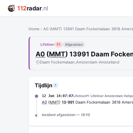
112
radar
.nl
Home
›
A0 (MMT) 13991 Daam Fockemalaan 3818 Amersf
Lifeliner
P1
Afgesloten
A0
(
MMT
) 13991 Daam Focke
Daam Fockemalaan,
Amsterdam-Amstelland
Tijdlijn
1
12 Jun 14:07:07
Lifeliner
Lifeliner Amsterdam Helip
P1
A0
(
MMT
)
13-991
Daam Fockemalaan 3818 Amersf
Incident afgesloten — 19:10