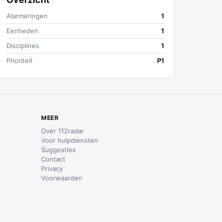
Alarmeringen
1
Eenheden
1
Disciplines
1
Prioriteit
P1
MEER
Over 112radar
Voor hulpdiensten
Suggesties
Contact
Privacy
Voorwaarden