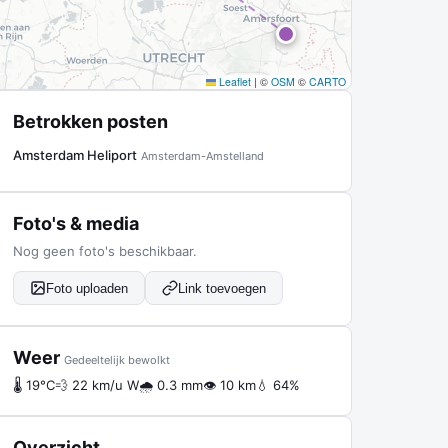
Leaflet
|
©
OSM
©
CARTO
Betrokken posten
Amsterdam Heliport
Amsterdam-Amstelland
Foto's & media
Nog geen foto's beschikbaar.
Foto uploaden
Link toevoegen
Weer
Gedeeltelijk bewolkt
🌡 19°C
💨 22 km/u W
🌧 0.3 mm
👁 10 km
💧 64%
Overzicht