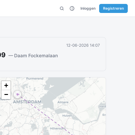
Inloggen
Registreren
12-06-2026 14:07
09
— Daam Fockemalaan
+
−