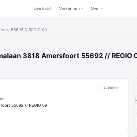
Live kaart
Verkennen
Over
oort 55692 // REGIO 09
malaan 3818 Amersfoort 55692 // REGIO 
Capcodes
ort
oort 55692 // REGIO 09