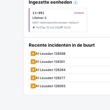
Ingezette eenheden
1
13-991
Lifeliner
Lifeliner 3
MMT Helikopter
Amsterdam Heliport
🔔 14:07
🚗 15 min 53s
🏁 14:24
Recente incidenten in de buurt
A1 Leusden 128568
A
A1 Leusden 128301
A
A1 Leusden 128284
A
A1 Leusden 128277
A
A1 Leusden 128093
A