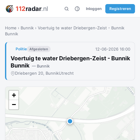
112
radar
.nl
Inloggen
Registreren
Home
›
Bunnik
›
Voertuig te water Driebergen-Zeist - Bunnik
Bunnik
12-06-2026 16:00
Politie
Afgesloten
Voertuig te water Driebergen-Zeist - Bunnik
Bunnik
— Bunnik
Driebergen 20, Bunnik
Utrecht
+
−