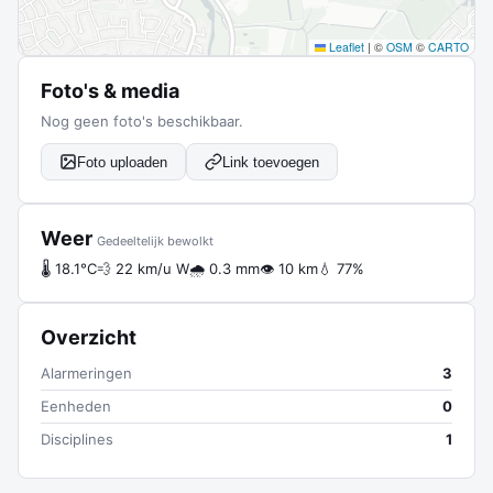
Leaflet
|
©
OSM
©
CARTO
Foto's & media
Nog geen foto's beschikbaar.
Foto uploaden
Link toevoegen
Weer
Gedeeltelijk bewolkt
🌡 18.1°C
💨 22 km/u W
🌧 0.3 mm
👁 10 km
💧 77%
Overzicht
Alarmeringen
3
Eenheden
0
Disciplines
1