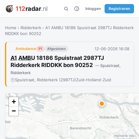
112
radar
.nl
Inloggen
Registreren
Home
›
Ridderkerk
›
A1 AMBU 18186 Spuistraat 2987TJ Ridderkerk
RIDDKK bon 90252
12-06-2026 16:08
Ambulance
P1
Afgesloten
A1
AMBU
18186 Spuistraat 2987TJ
Ridderkerk RIDDKK bon 90252
— Spuistraat,
Ridderkerk
Spuistraat, Ridderkerk (2987TJ)
Zuid-Holland-Zuid
+
−