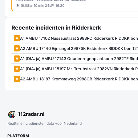
🔔 16:08
🚗 10 min 24s
🏁 16:20
Recente incidenten in Ridderkerk
A1 AMBU 17102 Nassaustraat 2983RC Ridderkerk RIDDKK bon
A
A2 AMBU 17140 Rijnsingel 2987SK Ridderkerk RIDDKK bon 12
A
A1 (DIA: ja) AMBU 17143 Goudenregenplantsoen 2982TE Ridd
A
A1 (DIA: ja) AMBU 18197 Mr. Treubstraat 2982VN Ridderkerk
A
A2 AMBU 18187 Krommeweg 2988CB Ridderkerk RIDDKK bon
A
112
radar
.nl
Realtime hulpdiensten data voor Nederland
PLATFORM