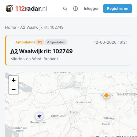
112
radar
.nl
Inloggen
Registreren
Home
›
A2 Waalwijk rit: 102749
12-06-2026 16:21
Ambulance
P2
Afgesloten
A2
Waalwijk rit: 102749
Midden en West-Brabant
+
−