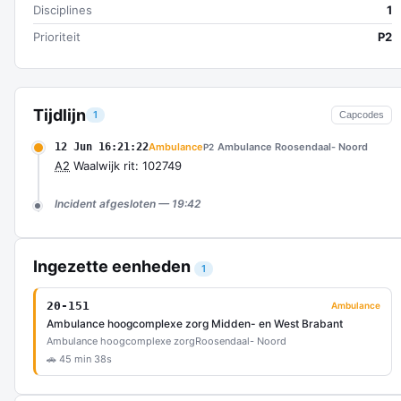
Disciplines
1
Prioriteit
P2
Tijdlijn
1
Capcodes
12 Jun 16:21:22
Ambulance
Ambulance Roosendaal- Noord
P2
A2
Waalwijk rit: 102749
Incident afgesloten — 19:42
Ingezette eenheden
1
20-151
Ambulance
Ambulance hoogcomplexe zorg Midden- en West Brabant
Ambulance hoogcomplexe zorg
Roosendaal- Noord
🚗 45 min 38s