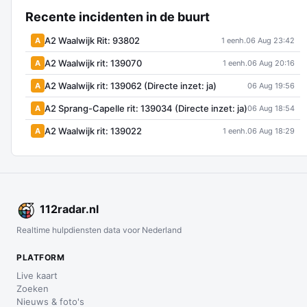
Recente incidenten in de buurt
A2 Waalwijk Rit: 93802
A
1 eenh.
06 Aug 23:42
A2 Waalwijk rit: 139070
A
1 eenh.
06 Aug 20:16
A2 Waalwijk rit: 139062 (Directe inzet: ja)
A
06 Aug 19:56
A2 Sprang-Capelle rit: 139034 (Directe inzet: ja)
A
06 Aug 18:54
A2 Waalwijk rit: 139022
A
1 eenh.
06 Aug 18:29
112
radar
.nl
Realtime hulpdiensten data voor Nederland
PLATFORM
Live kaart
Zoeken
Nieuws & foto's