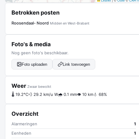
Leaflet
|
©
OSM
©
CART
Betrokken posten
Roosendaal- Noord
Midden en West-Brabant
Foto's & media
Nog geen foto's beschikbaar.
Foto uploaden
Link toevoegen
Weer
Zwaar bewolkt
🌡 19.2°C
💨 29.2 km/u W
🌧 0.1 mm
👁 10 km
💧 68%
Overzicht
Alarmeringen
1
Eenheden
1