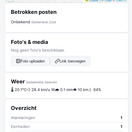
Leaflet
|
©
OSM
©
CARTO
Betrokken posten
Onbekend
Gelderland-Zuid
Foto's & media
Nog geen foto's beschikbaar.
Foto uploaden
Link toevoegen
Weer
Gedeeltelijk bewolkt
🌡 20.1°C
💨 28.4 km/u W
🌧 0.1 mm
👁 10 km
💧 64%
Overzicht
Alarmeringen
1
Eenheden
1