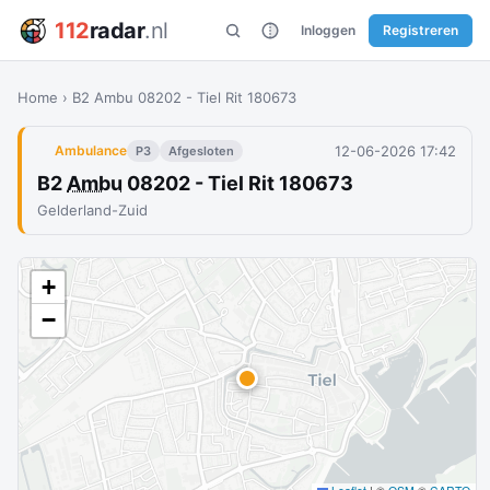
112
radar
.nl
Inloggen
Registreren
Home
›
B2 Ambu 08202 - Tiel Rit 180673
12-06-2026 17:42
Ambulance
P3
Afgesloten
B2
Ambu
08202 - Tiel Rit 180673
Gelderland-Zuid
+
−