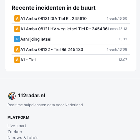
Recente incidenten in de buurt
A1 Ambu 08131 DIA Tiel Rit 245610
A
1 eenh.
15:50
A1 Ambu 08121 HV weg letsel Tiel Rit 245436
A
1 eenh.
13:13
Aanrijding letsel
P
13:13
A1 Ambu 08122 - Tiel Rit 245433
A
1 eenh.
13:08
A1 - Tiel
A
13:07
112
radar
.nl
Realtime hulpdiensten data voor Nederland
PLATFORM
Live kaart
Zoeken
Nieuws & foto's