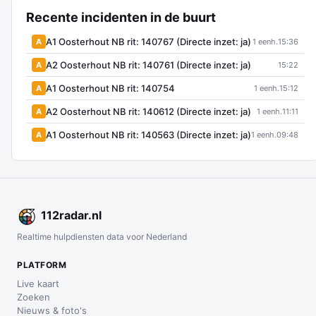
Recente incidenten in de buurt
A1 Oosterhout NB rit: 140767 (Directe inzet: ja)
A
1 eenh.
15:36
A2 Oosterhout NB rit: 140761 (Directe inzet: ja)
A
15:22
A1 Oosterhout NB rit: 140754
A
1 eenh.
15:12
A2 Oosterhout NB rit: 140612 (Directe inzet: ja)
A
1 eenh.
11:11
A1 Oosterhout NB rit: 140563 (Directe inzet: ja)
A
1 eenh.
09:48
112
radar
.nl
Realtime hulpdiensten data voor Nederland
PLATFORM
Live kaart
Zoeken
Nieuws & foto's