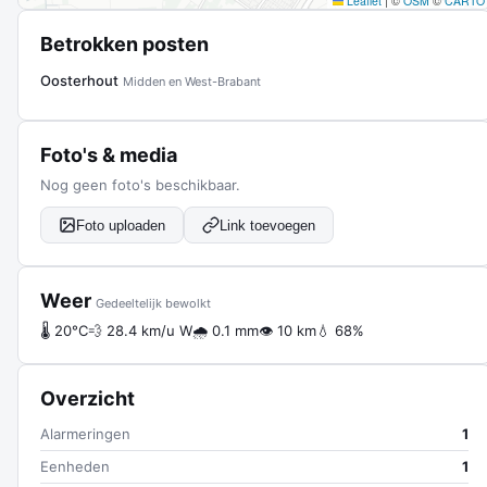
Leaflet
|
©
OSM
©
CARTO
Betrokken posten
Oosterhout
Midden en West-Brabant
Foto's & media
Nog geen foto's beschikbaar.
Foto uploaden
Link toevoegen
Weer
Gedeeltelijk bewolkt
🌡 20°C
💨 28.4 km/u W
🌧 0.1 mm
👁 10 km
💧 68%
Overzicht
Alarmeringen
1
Eenheden
1