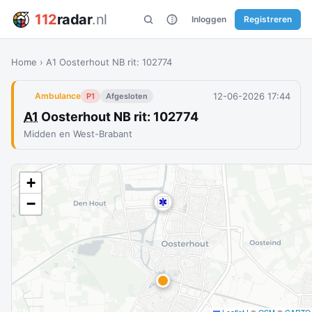
112
radar
.nl
Inloggen
Registreren
Home
›
A1 Oosterhout NB rit: 102774
12-06-2026 17:44
Ambulance
P1
Afgesloten
A1
Oosterhout NB rit: 102774
Midden en West-Brabant
+
−