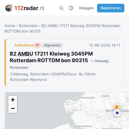
112
radar
.nl
Inloggen
Registreren
Home
›
Rotterdam
›
B2 AMBU 17211 Kleiweg 3045PM Rotterdam
ROTTDM bon 90315
12-06-2026 18:11
Ambulance
P1
Afgesloten
B2
AMBU
17211 Kleiweg 3045PM
Rotterdam ROTTDM bon 90315
— Kleiweg,
Rotterdam
Kleiweg, Rotterdam (3045PM)
Duur: 8u 59min
Rotterdam-Rijnmond
+
−