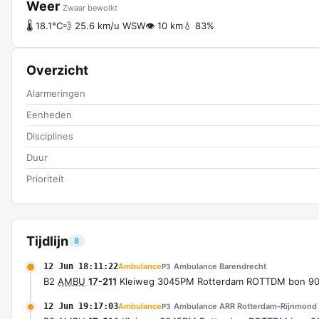
Weer
Zwaar bewolkt
🌡 18.1°C
💨 25.6 km/u WSW
👁 10 km
💧 83%
Overzicht
Alarmeringen
Eenheden
Disciplines
Duur
Prioriteit
Tijdlijn
8
12 Jun 18:11:22
Ambulance
Ambulance Barendrecht
P3
B2
AMBU
17-211
Kleiweg 3045PM Rotterdam ROTTDM bon 9
12 Jun 19:17:03
Ambulance
Ambulance ARR Rotterdam-Rijnmond
P3