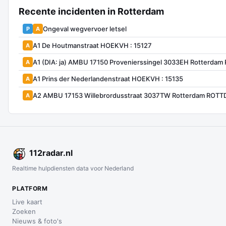
Recente incidenten in Rotterdam
Ongeval wegvervoer letsel
P
A
A1 De Houtmanstraat HOEKVH : 15127
A
A1 (DIA: ja) AMBU 17150 Provenierssingel 3033EH Rotterda
A
A1 Prins der Nederlandenstraat HOEKVH : 15135
A
A2 AMBU 17153 Willebrordusstraat 3037TW Rotterdam ROT
A
112
radar
.nl
Realtime hulpdiensten data voor Nederland
PLATFORM
Live kaart
Zoeken
Nieuws & foto's