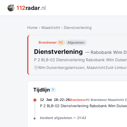
112
radar
.nl
Home
›
Maastricht
›
Dienstverlening
Brandweer
P2
Afgesloten
Dienstverlening
— Rabobank Wim Du
P 2 BLB-02 Dienstverlening Rabobank Wim Duise
Wim Duisenbergplantsoen, Maastricht
Zuid-Limbu
Tijdlijn
1
12 Jun 18:22:26
Brandweer
Brandweer Maastricht Z
P2
P 2 BLB-02 Dienstverlening Rabobank Wim Duis
Incident afgesloten — 21:43