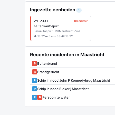
Ingezette eenheden
1
24-2331
Brandweer
1e Tankautospuit
Tankautospuit (TS)
Maastricht Zuid
🔔 18:22
🚗 5 min 33s
🏁 18:32
Recente incidenten in Maastricht
Buitenbrand
B
Brandgerucht
B
Schip in nood John F Kennedybrug Maastricht
P
Schip in nood Blekerij Maastricht
P
Persoon te water
P
B