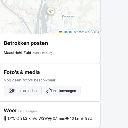
Leaflet
|
©
OSM
©
CARTO
Betrokken posten
Maastricht Zuid
Zuid-Limburg
Foto's & media
Nog geen foto's beschikbaar.
Foto uploaden
Link toevoegen
Weer
Lichte regen
🌡 17°C
💨 21.2 km/u WSW
🌧 0.1 mm
👁 10 km
💧 88%