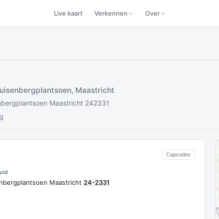
Live kaart
Verkennen
Over
isenbergplantsoen, Maastricht
nbergplantsoen Maastricht 242331
rg
Capcodes
uid
enbergplantsoen Maastricht
24-2331