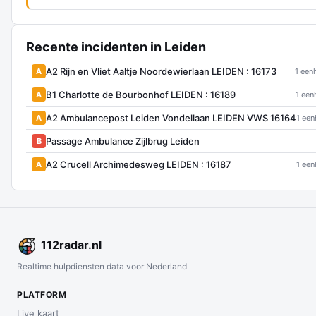
Recente incidenten in Leiden
A2 Rijn en Vliet Aaltje Noordewierlaan LEIDEN : 16173
A
1 een
B1 Charlotte de Bourbonhof LEIDEN : 16189
A
1 een
A2 Ambulancepost Leiden Vondellaan LEIDEN VWS 16164
A
1 een
Passage Ambulance Zijlbrug Leiden
B
A2 Crucell Archimedesweg LEIDEN : 16187
A
1 een
112
radar
.nl
Realtime hulpdiensten data voor Nederland
PLATFORM
Live kaart