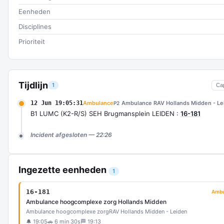
Eenheden
Disciplines
Prioriteit
Tijdlijn
1
Ca
12 Jun 19:05:31
Ambulance
Ambulance RAV Hollands Midden - Le
P2
B1 LUMC (K2-R/S) SEH Brugmansplein LEIDEN :
16-181
Incident afgesloten — 22:26
Ingezette eenheden
1
16-181
Ambu
Ambulance hoogcomplexe zorg Hollands Midden
Ambulance hoogcomplexe zorg
RAV Hollands Midden - Leiden
🔔 19:05
🚗 6 min 30s
🏁 19:13