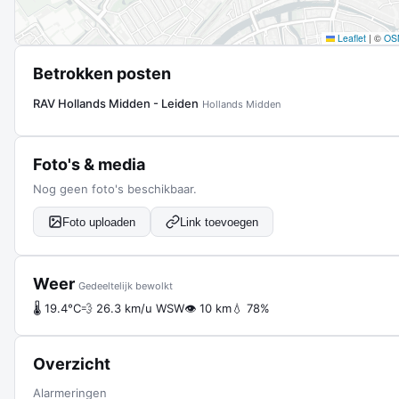
Leaflet
|
©
OS
Betrokken posten
RAV Hollands Midden - Leiden
Hollands Midden
Foto's & media
Nog geen foto's beschikbaar.
Foto uploaden
Link toevoegen
Weer
Gedeeltelijk bewolkt
🌡 19.4°C
💨 26.3 km/u WSW
👁 10 km
💧 78%
Overzicht
Alarmeringen