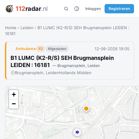
112
radar
.nl
Inloggen
Registreren
Home
›
Leiden
›
B1 LUMC (K2-R/S) SEH Brugmansplein LEIDEN :
16181
12-06-2026 19:05
Ambulance
P2
Afgesloten
B1 LUMC (K2-R/S) SEH Brugmansplein
LEIDEN : 16181
— Brugmansplein, Leiden
Brugmansplein, Leiden
Hollands Midden
+
−