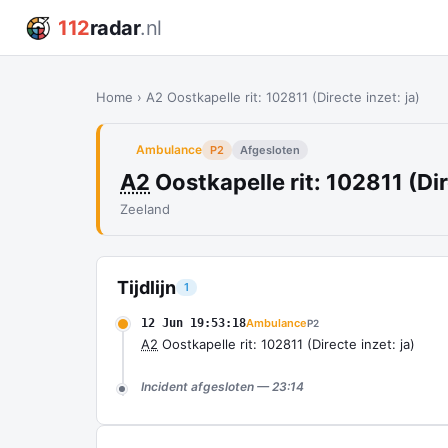
112
radar
.nl
Home
›
A2 Oostkapelle rit: 102811 (Directe inzet: ja)
Ambulance
P2
Afgesloten
A2
Oostkapelle rit: 102811 (Dir
Zeeland
Tijdlijn
1
12 Jun 19:53:18
Ambulance
P2
A2
Oostkapelle rit: 102811 (Directe inzet: ja)
Incident afgesloten — 23:14