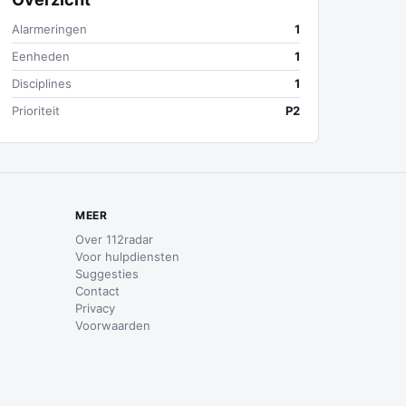
Alarmeringen
1
Eenheden
1
Disciplines
1
Prioriteit
P2
MEER
Over 112radar
Voor hulpdiensten
Suggesties
Contact
Privacy
Voorwaarden