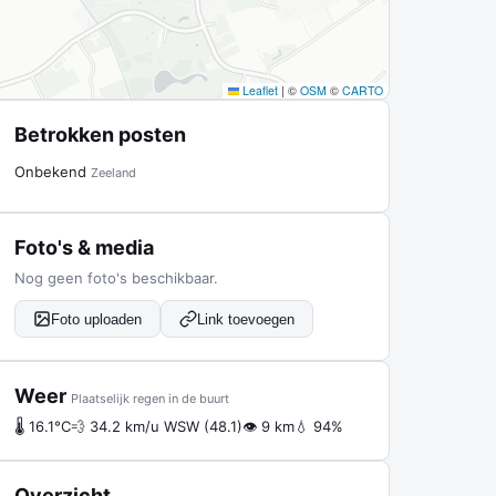
Leaflet
|
©
OSM
©
CARTO
Betrokken posten
Onbekend
Zeeland
Foto's & media
Nog geen foto's beschikbaar.
Foto uploaden
Link toevoegen
Weer
Plaatselijk regen in de buurt
🌡 16.1°C
💨 34.2 km/u WSW (48.1)
👁 9 km
💧 94%
Overzicht