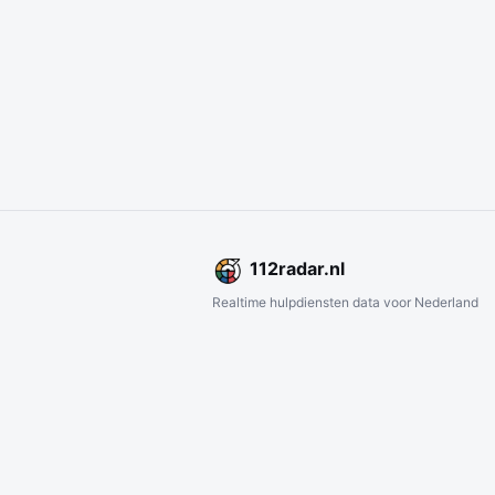
112
radar
.nl
Realtime hulpdiensten data voor Nederland