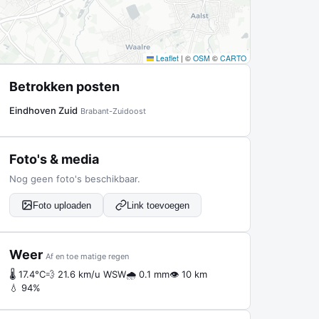
Leaflet
|
©
OSM
©
CARTO
Betrokken posten
Eindhoven Zuid
Brabant-Zuidoost
Foto's & media
Nog geen foto's beschikbaar.
Foto uploaden
Link toevoegen
Weer
Af en toe matige regen
🌡 17.4°C
💨 21.6 km/u WSW
🌧 0.1 mm
👁 10 km
💧 94%