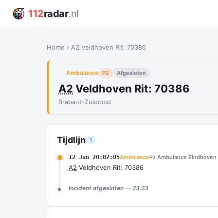
112
radar
.nl
Home
›
A2 Veldhoven Rit: 70386
Ambulance
P2
Afgesloten
A2
Veldhoven Rit: 70386
Brabant-Zuidoost
Tijdlijn
1
12 Jun 20:02:05
Ambulance
Ambulance Eindhoven 
P2
A2
Veldhoven Rit: 70386
Incident afgesloten — 23:23