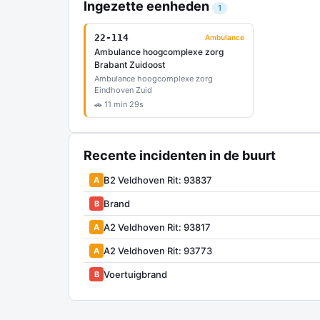
Ingezette eenheden
1
22-114
Ambulance
Ambulance hoogcomplexe zorg
Brabant Zuidoost
Ambulance hoogcomplexe zorg
Eindhoven Zuid
🚗 11 min 29s
Recente incidenten in de buurt
B2 Veldhoven Rit: 93837
A
Brand
B
A2 Veldhoven Rit: 93817
A
A2 Veldhoven Rit: 93773
A
Voertuigbrand
B