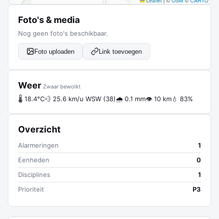
Leaflet
|
©
OSM
©
CARTO
Foto's & media
Nog geen foto's beschikbaar.
Foto uploaden
Link toevoegen
Weer
Zwaar bewolkt
🌡 18.4°C
💨 25.6 km/u WSW (38)
🌧 0.1 mm
👁 10 km
💧 83%
Overzicht
Alarmeringen
1
Eenheden
0
Disciplines
1
Prioriteit
P3