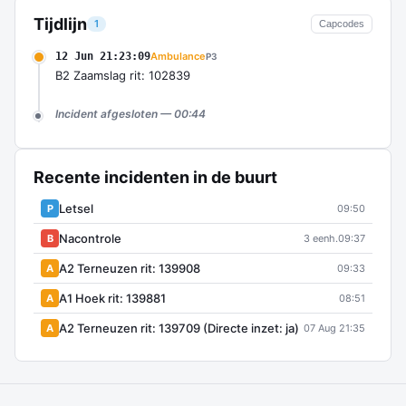
Tijdlijn
1
Capcodes
12 Jun 21:23:09
Ambulance
P3
B2 Zaamslag rit: 102839
Incident afgesloten — 00:44
Recente incidenten in de buurt
Letsel
P
09:50
Nacontrole
B
3 eenh.
09:37
A2 Terneuzen rit: 139908
A
09:33
A1 Hoek rit: 139881
A
08:51
A2 Terneuzen rit: 139709 (Directe inzet: ja)
A
07 Aug 21:35