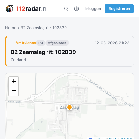
112
radar
.nl
Inloggen
Registreren
Home
›
B2 Zaamslag rit: 102839
12-06-2026 21:23
Ambulance
P3
Afgesloten
B2 Zaamslag rit: 102839
Zeeland
+
−