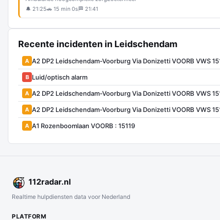
🔔 21:25
🚗 15 min 0s
🏁 21:41
Recente incidenten in Leidschendam
A2 DP2 Leidschendam-Voorburg Via Donizetti VOORB VWS 15
A
Luid/optisch alarm
B
A2 DP2 Leidschendam-Voorburg Via Donizetti VOORB VWS 15
A
A2 DP2 Leidschendam-Voorburg Via Donizetti VOORB VWS 15
A
A1 Rozenboomlaan VOORB : 15119
A
112
radar
.nl
Realtime hulpdiensten data voor Nederland
PLATFORM