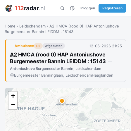
112
radar
.nl
Inloggen
Registreren
Home
›
Leidschendam
›
A2 HMCA (rood 0) HAP Antoniushove
Burgemeester Bannin LEIDDM : 15143
12-06-2026 21:25
Ambulance
P2
Afgesloten
A2
HMCA (rood 0) HAP Antoniushove
Burgemeester Bannin LEIDDM : 15143
—
Antoniushove Burgemeester Bannin, Leidschendam
Burgemeester Banninglaan, Leidschendam
Haaglanden
+
−