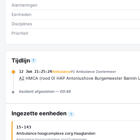
Alarmeringen
Eenheden
Disciplines
Prioriteit
Tijdlijn
1
12 Jun 21:25:24
Ambulance
Ambulance Zoetermeer
P2
A2
HMCA (rood 0) HAP Antoniushove Burgemeester Bannin 
Incident afgesloten — 00:46
Ingezette eenheden
1
15-143
Ambulance hoogcomplexe zorg Haaglanden
Ambulance hoogcomplexe zorg
Zoetermeer