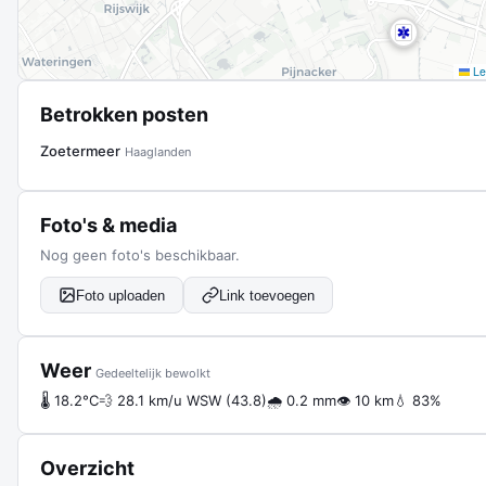
Lea
Betrokken posten
Zoetermeer
Haaglanden
Foto's & media
Nog geen foto's beschikbaar.
Foto uploaden
Link toevoegen
Weer
Gedeeltelijk bewolkt
🌡 18.2°C
💨 28.1 km/u WSW (43.8)
🌧 0.2 mm
👁 10 km
💧 83%
Overzicht