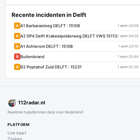
Recente incidenten in Delft
A1 Barbarasteeg DELFT : 15106
A
1 eenh.
04:58
A2 DP4 Delft Krakeelpolderweg DELFT VWS 15113
A
2 eenh.
04:29
A1 Achterom DELFT : 15108
A
1 eenh.
03:10
Buitenbrand
B
1 eenh.
02:44
B2 Poptahof Zuid DELFT : 15231
A
1 eenh.
02:29
112
radar
.nl
Realtime hulpdiensten data voor Nederland
PLATFORM
Live kaart
Zoeken