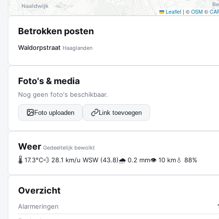
Leaflet
|
©
OSM
©
CA
Betrokken posten
Waldorpstraat
Haaglanden
Foto's & media
Nog geen foto's beschikbaar.
Foto uploaden
Link toevoegen
Weer
Gedeeltelijk bewolkt
🌡 17.3°C
💨 28.1 km/u WSW (43.8)
🌧 0.2 mm
👁 10 km
💧 88%
Overzicht
Alarmeringen