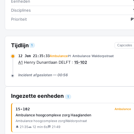
Eenheden
Disciplines
Prioriteit
P
Tijdlijn
1
Capcodes
12 Jun 21:35:33
Ambulance
Ambulance Waldorpstraat
P1
A1
Henry Dunantlaan DELFT :
15-102
Incident afgesloten — 00:56
Ingezette eenheden
1
15-102
Ambulance
Ambulance hoogcomplexe zorg Haaglanden
Ambulance hoogcomplexe zorg
Waldorpstraat
🔔 21:35
🚗 12 min 6s
🏁 21:49