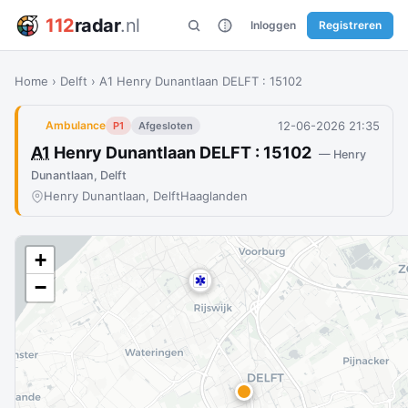
112
radar
.nl
Inloggen
Registreren
Home
›
Delft
›
A1 Henry Dunantlaan DELFT : 15102
12-06-2026 21:35
Ambulance
P1
Afgesloten
A1
Henry Dunantlaan DELFT : 15102
— Henry
Dunantlaan, Delft
Henry Dunantlaan, Delft
Haaglanden
+
−