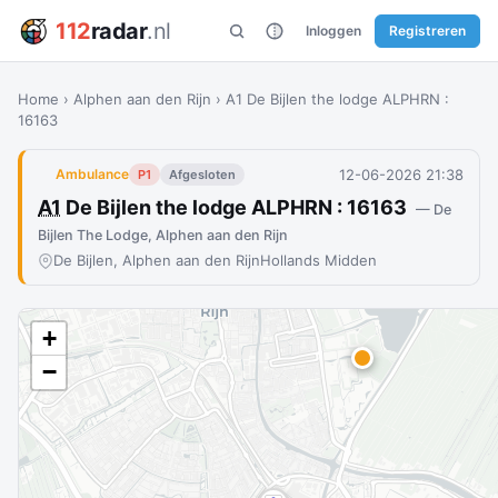
112
radar
.nl
Inloggen
Registreren
Home
›
Alphen aan den Rijn
›
A1 De Bijlen the lodge ALPHRN :
16163
12-06-2026 21:38
Ambulance
P1
Afgesloten
A1
De Bijlen the lodge ALPHRN : 16163
— De
Bijlen The Lodge, Alphen aan den Rijn
De Bijlen, Alphen aan den Rijn
Hollands Midden
+
−