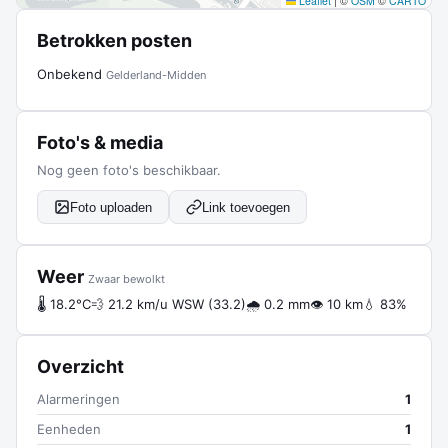
Leaflet
|
©
OSM
©
CARTO
Betrokken posten
Onbekend
Gelderland-Midden
Foto's & media
Nog geen foto's beschikbaar.
Foto uploaden
Link toevoegen
Weer
Zwaar bewolkt
🌡 18.2°C
💨 21.2 km/u WSW (33.2)
🌧 0.2 mm
👁 10 km
💧 83%
Overzicht
Alarmeringen
1
Eenheden
1