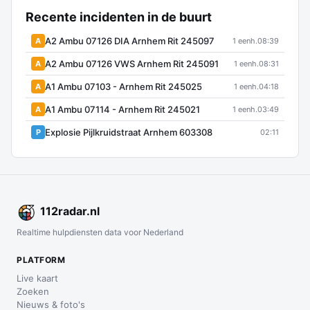
Recente incidenten in de buurt
A2 Ambu 07126 DIA Arnhem Rit 245097
A
1 eenh.
08:39
A2 Ambu 07126 VWS Arnhem Rit 245091
A
1 eenh.
08:31
A1 Ambu 07103 - Arnhem Rit 245025
A
1 eenh.
04:18
A1 Ambu 07114 - Arnhem Rit 245021
A
1 eenh.
03:49
Explosie Pijlkruidstraat Arnhem 603308
P
02:11
112
radar
.nl
Realtime hulpdiensten data voor Nederland
PLATFORM
Live kaart
Zoeken
Nieuws & foto's