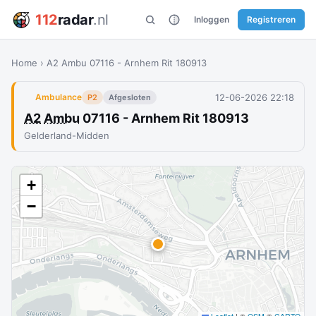
112
radar
.nl
Inloggen
Registreren
Home
›
A2 Ambu 07116 - Arnhem Rit 180913
12-06-2026 22:18
Ambulance
P2
Afgesloten
A2
Ambu
07116 - Arnhem Rit 180913
Gelderland-Midden
+
−