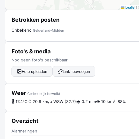
Leaflet
|
Betrokken posten
Onbekend
Gelderland-Midden
Foto's & media
Nog geen foto's beschikbaar.
Foto uploaden
Link toevoegen
Weer
Gedeeltelijk bewolkt
🌡 17.4°C
💨 20.9 km/u WSW (32.7)
🌧 0.2 mm
👁 10 km
💧 88%
Overzicht
Alarmeringen