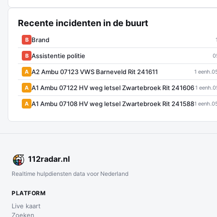
Recente incidenten in de buurt
Brand
B
Assistentie politie
B
0
A2 Ambu 07123 VWS Barneveld Rit 241611
A
1 eenh.
0
A1 Ambu 07122 HV weg letsel Zwartebroek Rit 241606
A
1 eenh.
0
A1 Ambu 07108 HV weg letsel Zwartebroek Rit 241588
A
1 eenh.
0
112
radar
.nl
Realtime hulpdiensten data voor Nederland
PLATFORM
Live kaart
Zoeken