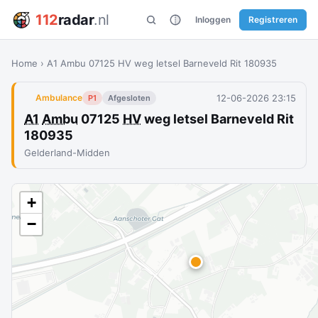
112
radar
.nl
Inloggen
Registreren
Home
›
A1 Ambu 07125 HV weg letsel Barneveld Rit 180935
12-06-2026 23:15
Ambulance
P1
Afgesloten
A1
Ambu
07125
HV
weg letsel Barneveld Rit
180935
Gelderland-Midden
+
−