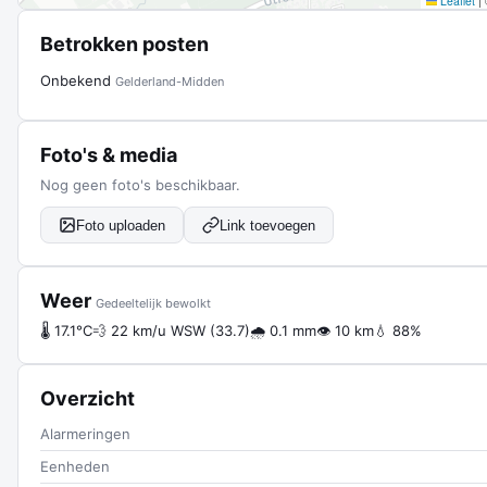
Leaflet
|
Betrokken posten
Onbekend
Gelderland-Midden
Foto's & media
Nog geen foto's beschikbaar.
Foto uploaden
Link toevoegen
Weer
Gedeeltelijk bewolkt
🌡 17.1°C
💨 22 km/u WSW (33.7)
🌧 0.1 mm
👁 10 km
💧 88%
Overzicht
Alarmeringen
Eenheden