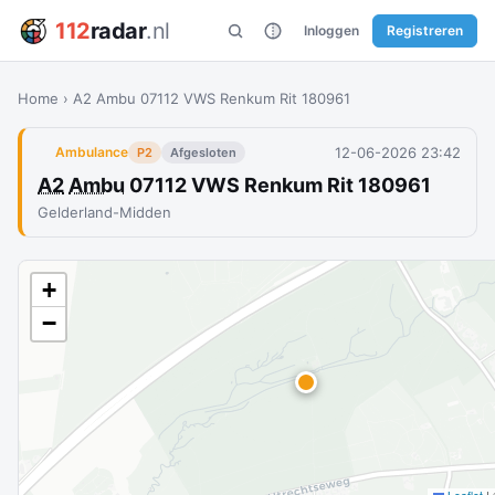
112
radar
.nl
Inloggen
Registreren
Home
›
A2 Ambu 07112 VWS Renkum Rit 180961
12-06-2026 23:42
Ambulance
P2
Afgesloten
A2
Ambu
07112 VWS Renkum Rit 180961
Gelderland-Midden
+
−