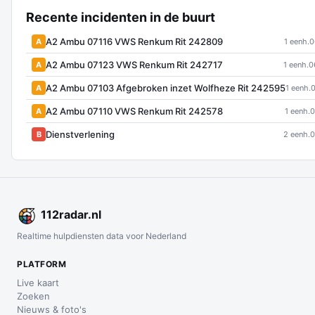
Recente incidenten in de buurt
A2 Ambu 07116 VWS Renkum Rit 242809
A
1 eenh.
0
A2 Ambu 07123 VWS Renkum Rit 242717
A
1 eenh.
0
A2 Ambu 07103 Afgebroken inzet Wolfheze Rit 242595
A
1 eenh.
0
A2 Ambu 07110 VWS Renkum Rit 242578
A
1 eenh.
0
Dienstverlening
B
2 eenh.
0
112
radar
.nl
Realtime hulpdiensten data voor Nederland
PLATFORM
Live kaart
Zoeken
Nieuws & foto's