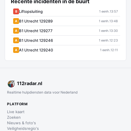
Recente incidenten in de buurt
Liftopsluiting
B
1 eenh.
13:57
B1 Utrecht 129289
A
1 eenh.
13:48
B1 Utrecht 129277
A
1 eenh.
13:30
B1 Utrecht 129246
A
1 eenh.
12:23
A1 Utrecht 129240
A
1 eenh.
12:11
112
radar
.nl
Realtime hulpdiensten data voor Nederland
PLATFORM
Live kaart
Zoeken
Nieuws & foto's
Veiligheidsregio's