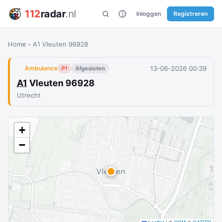
112
radar
.nl
Inloggen
Registreren
Home
›
A1 Vleuten 96928
13-06-2026 00:39
Ambulance
P1
Afgesloten
A1
Vleuten 96928
Utrecht
+
−