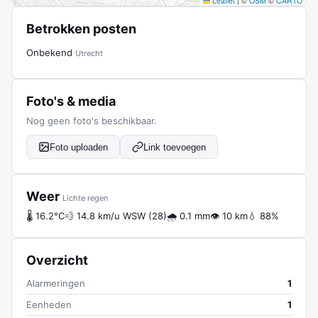
Leaflet
|
©
OSM
©
CARTO
Betrokken posten
Onbekend
Utrecht
Foto's & media
Nog geen foto's beschikbaar.
Foto uploaden
Link toevoegen
Weer
Lichte regen
🌡 16.2°C
💨 14.8 km/u WSW (28)
🌧 0.1 mm
👁 10 km
💧 88%
Overzicht
Alarmeringen
1
Eenheden
1