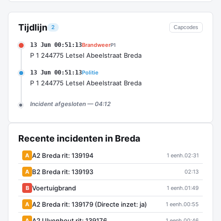
Tijdlijn
2
Capcodes
13 Jun 00:51:13
Brandweer
P1
P 1 244775 Letsel Abeelstraat Breda
13 Jun 00:51:13
Politie
P 1 244775 Letsel Abeelstraat Breda
Incident afgesloten — 04:12
Recente incidenten in Breda
A2 Breda rit: 139194
A
1 eenh.
02:31
B2 Breda rit: 139193
A
02:13
Voertuigbrand
B
1 eenh.
01:49
A2 Breda rit: 139179 (Directe inzet: ja)
A
1 eenh.
00:55
A2 Ulvenhout rit: 139176
A
1 eenh.
00:46