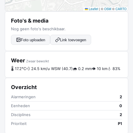
Leaflet
|
©
OSM
©
CARTO
Foto's & media
Nog geen foto's beschikbaar.
Foto uploaden
Link toevoegen
Weer
Zwaar bewolkt
🌡 17.2°C
💨 24.5 km/u WSW (40.7)
🌧 0.2 mm
👁 10 km
💧 83%
Overzicht
Alarmeringen
2
Eenheden
0
Disciplines
2
Prioriteit
P1