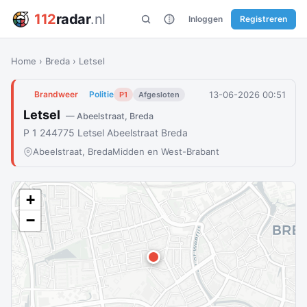
112
radar
.nl
Inloggen
Registreren
Home
›
Breda
›
Letsel
13-06-2026 00:51
Brandweer
Politie
P1
Afgesloten
Letsel
— Abeelstraat, Breda
P 1 244775 Letsel Abeelstraat Breda
Abeelstraat, Breda
Midden en West-Brabant
+
−