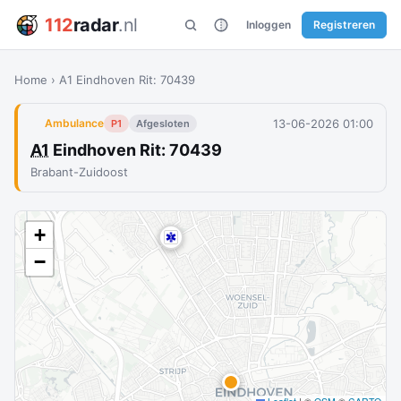
112
radar
.nl
Inloggen
Registreren
Home
›
A1 Eindhoven Rit: 70439
13-06-2026 01:00
Ambulance
P1
Afgesloten
A1
Eindhoven Rit: 70439
Brabant-Zuidoost
+
−