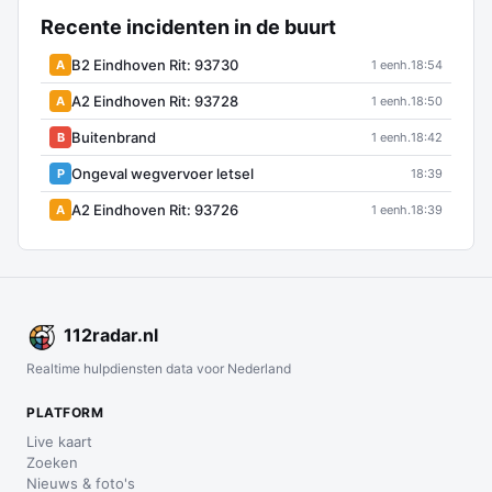
Recente incidenten in de buurt
B2 Eindhoven Rit: 93730
A
1 eenh.
18:54
A2 Eindhoven Rit: 93728
A
1 eenh.
18:50
Buitenbrand
B
1 eenh.
18:42
Ongeval wegvervoer letsel
P
18:39
A2 Eindhoven Rit: 93726
A
1 eenh.
18:39
112
radar
.nl
Realtime hulpdiensten data voor Nederland
PLATFORM
Live kaart
Zoeken
Nieuws & foto's