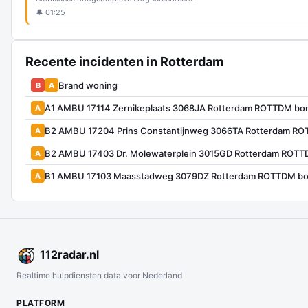
🔔 01:25
Recente incidenten in Rotterdam
Brand woning
B
A
A1 AMBU 17114 Zernikeplaats 3068JA Rotterdam ROTTDM bo
A
B2 AMBU 17204 Prins Constantijnweg 3066TA Rotterdam R
A
B2 AMBU 17403 Dr. Molewaterplein 3015GD Rotterdam ROTT
A
B1 AMBU 17103 Maasstadweg 3079DZ Rotterdam ROTTDM bo
A
112
radar
.nl
Realtime hulpdiensten data voor Nederland
PLATFORM