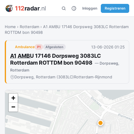
112
radar
.nl
Inloggen
Registreren
Home
›
Rotterdam
›
A1 AMBU 17146 Dorpsweg 3083LC Rotterdam
ROTTDM bon 90498
13-06-2026 01:25
Ambulance
P1
Afgesloten
A1
AMBU
17146 Dorpsweg 3083LC
Rotterdam ROTTDM bon 90498
— Dorpsweg,
Rotterdam
Dorpsweg, Rotterdam (3083LC)
Rotterdam-Rijnmond
+
−