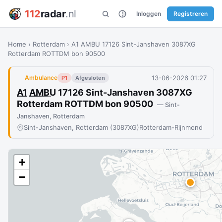
112
radar
.nl
Inloggen
Registreren
Home
›
Rotterdam
›
A1 AMBU 17126 Sint-Janshaven 3087XG
Rotterdam ROTTDM bon 90500
13-06-2026 01:27
Ambulance
P1
Afgesloten
A1
AMBU
17126 Sint-Janshaven 3087XG
Rotterdam ROTTDM bon 90500
— Sint-
Janshaven, Rotterdam
Sint-Janshaven, Rotterdam (3087XG)
Rotterdam-Rijnmond
+
−