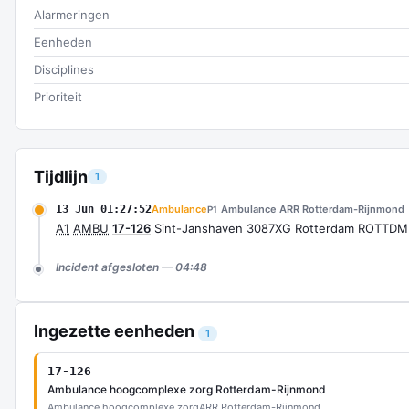
Alarmeringen
Eenheden
Disciplines
Prioriteit
Tijdlijn
1
13 Jun 01:27:52
Ambulance
Ambulance ARR Rotterdam-Rijnmond
P1
A1
AMBU
17-126
Sint-Janshaven 3087XG Rotterdam ROTTDM
Incident afgesloten — 04:48
Ingezette eenheden
1
17-126
Ambulance hoogcomplexe zorg Rotterdam-Rijnmond
Ambulance hoogcomplexe zorg
ARR Rotterdam-Rijnmond