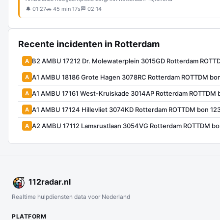
🔔 01:27
🚗 45 min 17s
🏁 02:14
Recente incidenten in Rotterdam
B2 AMBU 17212 Dr. Molewaterplein 3015GD Rotterdam ROTT
A
A1 AMBU 18186 Grote Hagen 3078RC Rotterdam ROTTDM bo
A
A1 AMBU 17161 West-Kruiskade 3014AP Rotterdam ROTTDM 
A
A1 AMBU 17124 Hillevliet 3074KD Rotterdam ROTTDM bon 12
A
A2 AMBU 17112 Lamsrustlaan 3054VG Rotterdam ROTTDM bo
A
112
radar
.nl
Realtime hulpdiensten data voor Nederland
PLATFORM