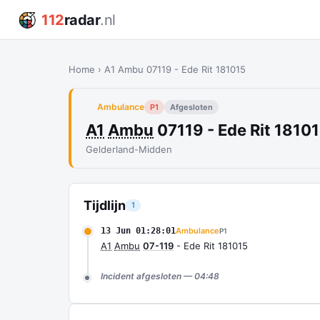
112
radar
.nl
Home
›
A1 Ambu 07119 - Ede Rit 181015
Ambulance
P1
Afgesloten
A1
Ambu
07119 - Ede Rit 1810
Gelderland-Midden
Tijdlijn
1
13 Jun 01:28:01
Ambulance
P1
A1
Ambu
07-119
- Ede Rit 181015
Incident afgesloten — 04:48