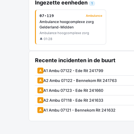
Ingezette eenheden
1
07-119
Ambulance
Ambulance hoogcomplexe zorg
Gelderland-Midden
Ambulance hoogcomplexe zorg
🔔 01:28
Recente incidenten in de buurt
A1 Ambu 07122 - Ede Rit 241799
A
A2 Ambu 07122 - Bennekom Rit 241763
A
A1 Ambu 07123 - Ede Rit 241660
A
A2 Ambu 07118 - Ede Rit 241633
A
A1 Ambu 07121 - Bennekom Rit 241632
A