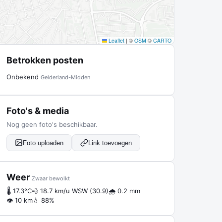
Leaflet
|
©
OSM
©
CARTO
Betrokken posten
Onbekend
Gelderland-Midden
Foto's & media
Nog geen foto's beschikbaar.
Foto uploaden
Link toevoegen
Weer
Zwaar bewolkt
🌡 17.3°C
💨 18.7 km/u WSW (30.9)
🌧 0.2 mm
👁 10 km
💧 88%