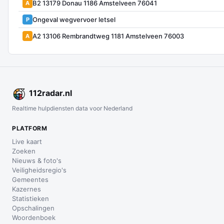
B2 13179 Donau 1186 Amstelveen 76041
A
Ongeval wegvervoer letsel
P
A2 13106 Rembrandtweg 1181 Amstelveen 76003
A
112
radar
.nl
Realtime hulpdiensten data voor Nederland
PLATFORM
Live kaart
Zoeken
Nieuws & foto's
Veiligheidsregio's
Gemeentes
Kazernes
Statistieken
Opschalingen
Woordenboek