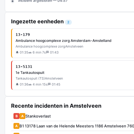
Incident afgesloten — 04:57
Ingezette eenheden
2
13-179
Ambulance hoogcomplexe zorg Amsterdam-Amstelland
Ambulance hoogcomplexe zorg
Amstelveen
🔔 01:35
🚗 6 min 7s
🏁 01:43
13-5131
1e Tankautospuit
Tankautospuit (TS)
Amstelveen
🔔 01:36
🚗 4 min 15s
🏁 01:45
Recente incidenten in Amstelveen
Stankoverlast
B
A
B1 13178 Laan van de Helende Meesters 1186 Amstelveen 76
A