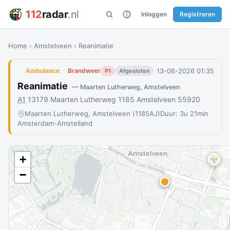
112
radar
.nl
Inloggen
Registreren
Home
›
Amstelveen
›
Reanimatie
13-06-2026 01:35
Ambulance
Brandweer
P1
Afgesloten
Reanimatie
— Maarten Lutherweg, Amstelveen
A1
13179 Maarten Lutherweg 1185 Amstelveen 55920
Maarten Lutherweg, Amstelveen (1185AJ)
Duur: 3u 21min
Amsterdam-Amstelland
+
−