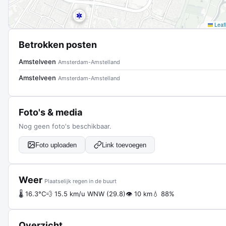
Leafl
Betrokken posten
Amstelveen
Amsterdam-Amstelland
Amstelveen
Amsterdam-Amstelland
Foto's & media
Nog geen foto's beschikbaar.
Foto uploaden
Link toevoegen
Weer
Plaatselijk regen in de buurt
🌡 16.3°C
💨 15.5 km/u WNW (29.8)
👁 10 km
💧 88%
Overzicht