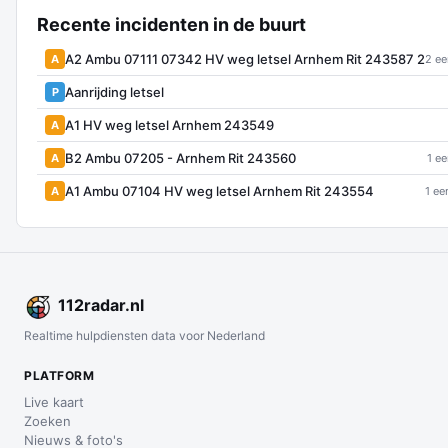
Recente incidenten in de buurt
A2 Ambu 07111 07342 HV weg letsel Arnhem Rit 243587 2
A
2 ee
Aanrijding letsel
P
A1 HV weg letsel Arnhem 243549
A
B2 Ambu 07205 - Arnhem Rit 243560
A
1 ee
A1 Ambu 07104 HV weg letsel Arnhem Rit 243554
A
1 ee
112
radar
.nl
Realtime hulpdiensten data voor Nederland
PLATFORM
Live kaart
Zoeken
Nieuws & foto's