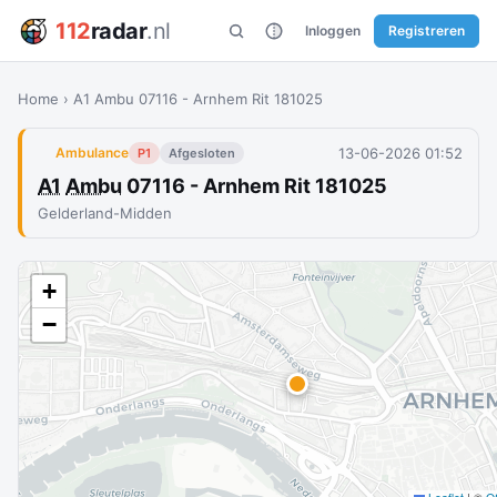
112
radar
.nl
Inloggen
Registreren
Home
›
A1 Ambu 07116 - Arnhem Rit 181025
13-06-2026 01:52
Ambulance
P1
Afgesloten
A1
Ambu
07116 - Arnhem Rit 181025
Gelderland-Midden
+
−