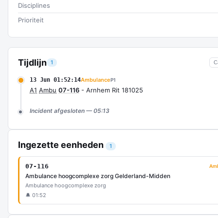
Disciplines
Prioriteit
Tijdlijn
1
C
13 Jun 01:52:14
Ambulance
P1
A1
Ambu
07-116
- Arnhem Rit 181025
Incident afgesloten — 05:13
Ingezette eenheden
1
07-116
Am
Ambulance hoogcomplexe zorg Gelderland-Midden
Ambulance hoogcomplexe zorg
🔔 01:52