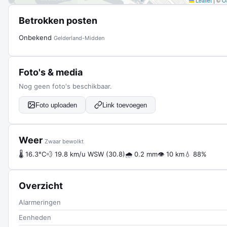
Leaflet
|
©
O
Betrokken posten
Onbekend
Gelderland-Midden
Foto's & media
Nog geen foto's beschikbaar.
Foto uploaden
Link toevoegen
Weer
Zwaar bewolkt
🌡 16.3°C
💨 19.8 km/u WSW (30.8)
🌧 0.2 mm
👁 10 km
💧 88%
Overzicht
Alarmeringen
Eenheden