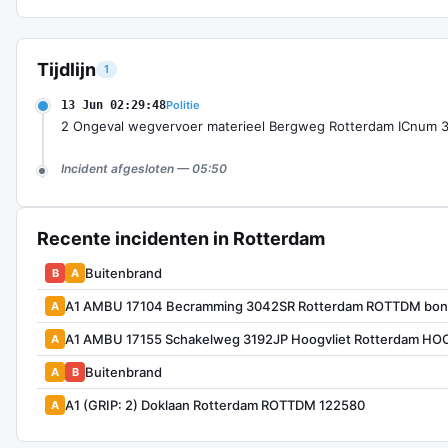
Tijdlijn
1
13 Jun 02:29:48
Politie
2 Ongeval wegvervoer materieel Bergweg Rotterdam ICnum 
Incident afgesloten — 05:50
Recente incidenten in Rotterdam
Buitenbrand
B
A
A1 AMBU 17104 Becramming 3042SR Rotterdam ROTTDM bon
A
A1 AMBU 17155 Schakelweg 3192JP Hoogvliet Rotterdam HO
A
Buitenbrand
A
B
A1 (GRIP: 2) Doklaan Rotterdam ROTTDM 122580
A