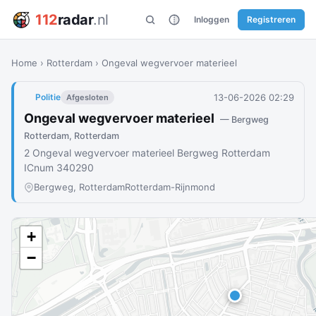
112
radar
.nl
Inloggen
Registreren
Home
›
Rotterdam
›
Ongeval wegvervoer materieel
13-06-2026 02:29
Politie
Afgesloten
Ongeval wegvervoer materieel
— Bergweg
Rotterdam, Rotterdam
2 Ongeval wegvervoer materieel Bergweg Rotterdam
ICnum 340290
Bergweg, Rotterdam
Rotterdam-Rijnmond
+
−