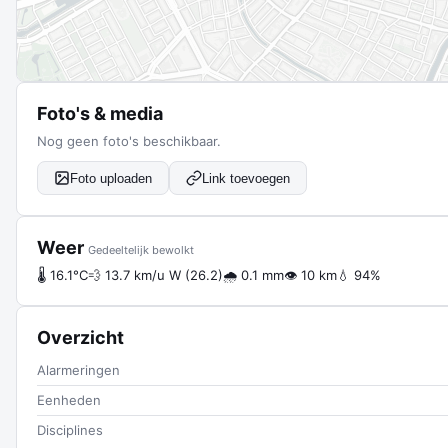
Foto's & media
Nog geen foto's beschikbaar.
Foto uploaden
Link toevoegen
Weer
Gedeeltelijk bewolkt
🌡 16.1°C
💨 13.7 km/u W (26.2)
🌧 0.1 mm
👁 10 km
💧 94%
Overzicht
Alarmeringen
Eenheden
Disciplines