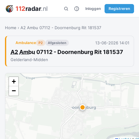
112
radar
.nl
Inloggen
Registreren
Home
›
A2 Ambu 07112 - Doornenburg Rit 181537
13-06-2026 14:01
Ambulance
P2
Afgesloten
A2
Ambu
07112 - Doornenburg Rit 181537
Gelderland-Midden
+
−