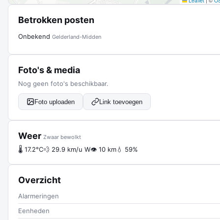
Leaflet
|
©
O
Betrokken posten
Onbekend
Gelderland-Midden
Foto's & media
Nog geen foto's beschikbaar.
Foto uploaden
Link toevoegen
Weer
Zwaar bewolkt
🌡 17.2°C
💨 29.9 km/u W
👁 10 km
💧 59%
Overzicht
Alarmeringen
Eenheden