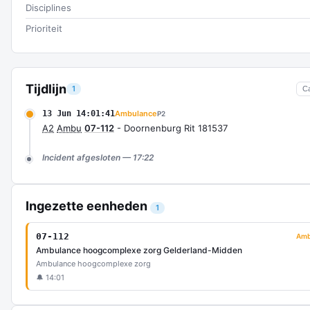
Disciplines
Prioriteit
Tijdlijn
1
C
13 Jun 14:01:41
Ambulance
P2
A2
Ambu
07-112
- Doornenburg Rit 181537
Incident afgesloten — 17:22
Ingezette eenheden
1
07-112
Amb
Ambulance hoogcomplexe zorg Gelderland-Midden
Ambulance hoogcomplexe zorg
🔔 14:01