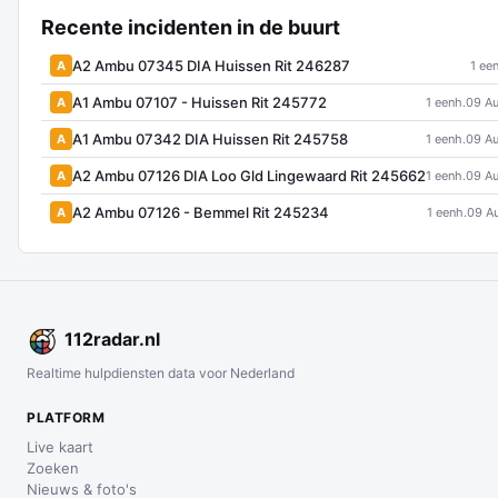
Recente incidenten in de buurt
A2 Ambu 07345 DIA Huissen Rit 246287
A
1 ee
A1 Ambu 07107 - Huissen Rit 245772
A
1 eenh.
09 Au
A1 Ambu 07342 DIA Huissen Rit 245758
A
1 eenh.
09 Au
A2 Ambu 07126 DIA Loo Gld Lingewaard Rit 245662
A
1 eenh.
09 Au
A2 Ambu 07126 - Bemmel Rit 245234
A
1 eenh.
09 A
112
radar
.nl
Realtime hulpdiensten data voor Nederland
PLATFORM
Live kaart
Zoeken
Nieuws & foto's