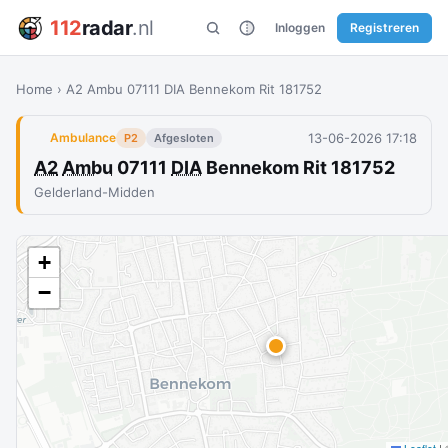
112
radar
.nl
Inloggen
Registreren
Home
›
A2 Ambu 07111 DIA Bennekom Rit 181752
13-06-2026 17:18
Ambulance
P2
Afgesloten
A2
Ambu
07111
DIA
Bennekom Rit 181752
Gelderland-Midden
+
−