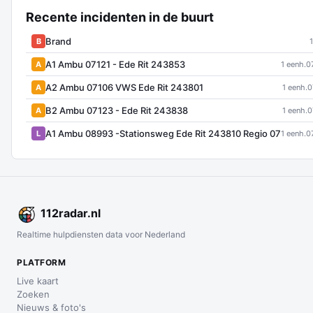
Recente incidenten in de buurt
Brand
B
A1 Ambu 07121 - Ede Rit 243853
A
1 eenh.
0
A2 Ambu 07106 VWS Ede Rit 243801
A
1 eenh.
0
B2 Ambu 07123 - Ede Rit 243838
A
1 eenh.
0
A1 Ambu 08993 -Stationsweg Ede Rit 243810 Regio 07
L
1 eenh.
0
112
radar
.nl
Realtime hulpdiensten data voor Nederland
PLATFORM
Live kaart
Zoeken
Nieuws & foto's