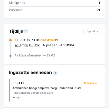
Disciplines
1
Prioriteit
P1
Tijdlijn
1
Capcodes
13 Jun 19:41:03
Ambulance
P1
A1
Ambu
08-112
- Nijmegen Rit 181904
Incident afgesloten — 23:02
Ingezette eenheden
1
08-112
Ambulance
Ambulance hoogcomplexe zorg Gelderland-Zuid
Ambulance hoogcomplexe zorg
🔔 19:41