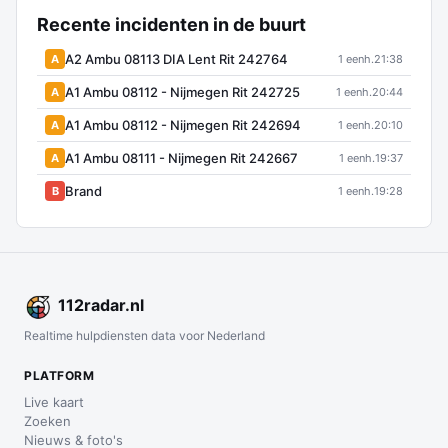
Recente incidenten in de buurt
A2 Ambu 08113 DIA Lent Rit 242764
A
1 eenh.
21:38
A1 Ambu 08112 - Nijmegen Rit 242725
A
1 eenh.
20:44
A1 Ambu 08112 - Nijmegen Rit 242694
A
1 eenh.
20:10
A1 Ambu 08111 - Nijmegen Rit 242667
A
1 eenh.
19:37
Brand
B
1 eenh.
19:28
112
radar
.nl
Realtime hulpdiensten data voor Nederland
PLATFORM
Live kaart
Zoeken
Nieuws & foto's