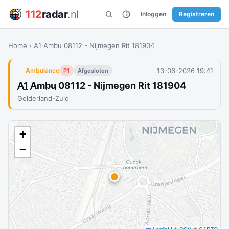
112
radar
.nl
Inloggen
Registreren
Home
›
A1 Ambu 08112 - Nijmegen Rit 181904
13-06-2026 19:41
Ambulance
P1
Afgesloten
A1
Ambu
08112 - Nijmegen Rit 181904
Gelderland-Zuid
+
−