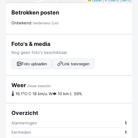
Leaflet
|
©
OSM
©
CARTO
Betrokken posten
Onbekend
Gelderland-Zuid
Foto's & media
Nog geen foto's beschikbaar.
Foto uploaden
Link toevoegen
Weer
Zwaar bewolkt
🌡 16.1°C
💨 18 km/u W
👁 10 km
💧 59%
Overzicht
Alarmeringen
1
Eenheden
1