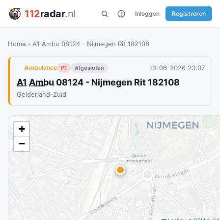
112
radar
.nl
Inloggen
Registreren
Home
›
A1 Ambu 08124 - Nijmegen Rit 182108
13-06-2026 23:07
Ambulance
P1
Afgesloten
A1
Ambu
08124 - Nijmegen Rit 182108
Gelderland-Zuid
+
−