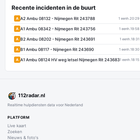
Recente incidenten in de buurt
A2 Ambu 08132 - Nijmegen Rit 243788
A
1 eenh.
20:29
A1 Ambu 08342 - Nijmegen Rit 243756
A
1 eenh.
19:58
B2 Ambu 08202 - Nijmegen Rit 243691
A
1 eenh.
18:31
B1 Ambu 08117 - Nijmegen Rit 243690
A
1 eenh.
18:30
A1 Ambu 08124 HV weg letsel Nijmegen Rit 243683
A
1 eenh.
18:15
112
radar
.nl
Realtime hulpdiensten data voor Nederland
PLATFORM
Live kaart
Zoeken
Nieuws & foto's