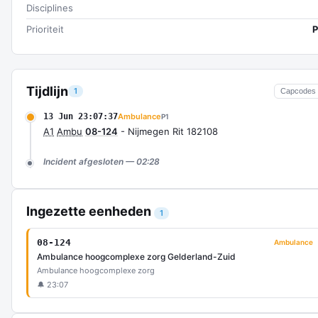
Disciplines
Prioriteit
P
Tijdlijn
1
Capcodes
13 Jun 23:07:37
Ambulance
P1
A1
Ambu
08-124
- Nijmegen Rit 182108
Incident afgesloten — 02:28
Ingezette eenheden
1
08-124
Ambulance
Ambulance hoogcomplexe zorg Gelderland-Zuid
Ambulance hoogcomplexe zorg
🔔 23:07