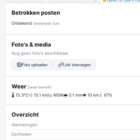
Leaflet
|
©
OSM
©
CA
Betrokken posten
Onbekend
Gelderland-Zuid
Foto's & media
Nog geen foto's beschikbaar.
Foto uploaden
Link toevoegen
Weer
Zwaar bewolkt
🌡 15.3°C
💨 15.1 km/u WSW
🌧 0.1 mm
👁 10 km
💧 67%
Overzicht
Alarmeringen
Eenheden