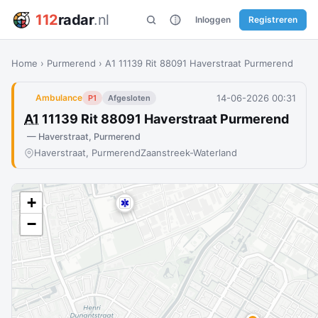
112
radar
.nl
Inloggen
Registreren
Home
›
Purmerend
›
A1 11139 Rit 88091 Haverstraat Purmerend
14-06-2026 00:31
Ambulance
P1
Afgesloten
A1
11139 Rit 88091 Haverstraat Purmerend
— Haverstraat, Purmerend
Haverstraat, Purmerend
Zaanstreek-Waterland
+
−