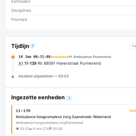
Eenheden
Disciplines
Prioriteit
Tijdlijn
1
Ca
14 Jun 00:31:48
Ambulance
Ambulance Purmerend
P1
A1
11-139
Rit 88091 Haverstraat Purmerend
Incident afgesloten — 03:52
Ingezette eenheden
1
11-139
Amb
Ambulance hoogcomplexe zorg Zaanstreek-Waterland
Ambulance hoogcomplexe zorg
Purmerend
🔔 00:31
🚗 6 min 27s
🏁 00:39