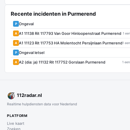
Recente incidenten in Purmerend
Ongeval
P
A1 11138 Rit 117793 Van Goor Hinloopenstraat Purmerend
A
1 ee
A1 11123 Rit 117753 HA Molentocht Persijnlaan Purmerend
A
1 een
Ongeval letsel
P
A2 (dia: ja) 11132 Rit 117752 Gorslaan Purmerend
A
1 een
112
radar
.nl
Realtime hulpdiensten data voor Nederland
PLATFORM
Live kaart
Zoeken