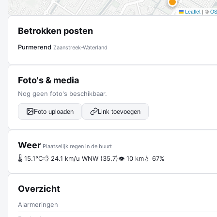
Leaflet
|
©
O
Betrokken posten
Purmerend
Zaanstreek-Waterland
Foto's & media
Nog geen foto's beschikbaar.
Foto uploaden
Link toevoegen
Weer
Plaatselijk regen in de buurt
🌡 15.1°C
💨 24.1 km/u WNW (35.7)
👁 10 km
💧 67%
Overzicht
Alarmeringen