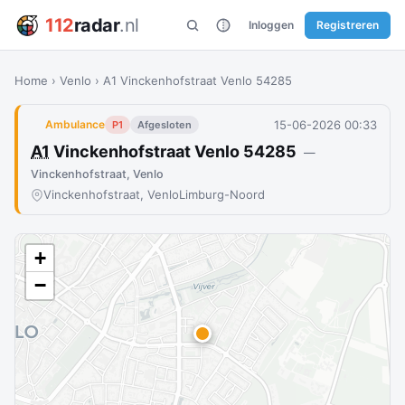
112
radar
.nl
Inloggen
Registreren
Home
›
Venlo
›
A1 Vinckenhofstraat Venlo 54285
15-06-2026 00:33
Ambulance
P1
Afgesloten
A1
Vinckenhofstraat Venlo 54285
—
Vinckenhofstraat, Venlo
Vinckenhofstraat, Venlo
Limburg-Noord
+
−