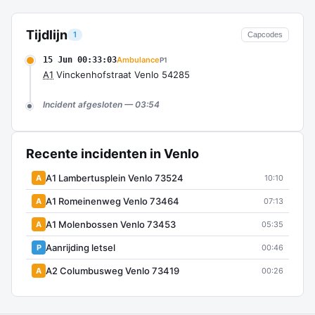
Tijdlijn
1
Capcodes
15 Jun 00:33:03
Ambulance
P1
A1
Vinckenhofstraat Venlo 54285
Incident afgesloten — 03:54
Recente incidenten in Venlo
A1 Lambertusplein Venlo 73524
A
10:10
A1 Romeinenweg Venlo 73464
A
07:13
A1 Molenbossen Venlo 73453
A
05:35
Aanrijding letsel
P
00:46
A2 Columbusweg Venlo 73419
A
00:26