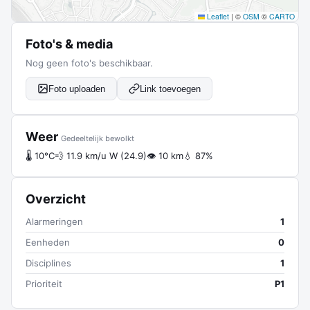
Leaflet
|
©
OSM
©
CARTO
Foto's & media
Nog geen foto's beschikbaar.
Foto uploaden
Link toevoegen
Weer
Gedeeltelijk bewolkt
🌡 10°C
💨 11.9 km/u W (24.9)
👁 10 km
💧 87%
Overzicht
Alarmeringen
1
Eenheden
0
Disciplines
1
Prioriteit
P1