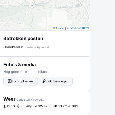
Leaflet
|
©
OSM
©
CARTO
Betrokken posten
Onbekend
Rotterdam-Rijnmond
Foto's & media
Nog geen foto's beschikbaar.
Foto uploaden
Link toevoegen
Weer
Gedeeltelijk bewolkt
🌡 12.1°C
💨 13 km/u WNW (23.5)
👁 10 km
💧 88%