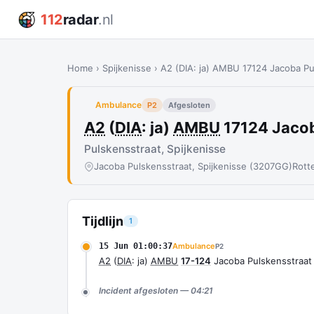
112
radar
.nl
Home
›
Spijkenisse
›
A2 (DIA: ja) AMBU 17124 Jacoba P
Ambulance
P2
Afgesloten
A2
(
DIA
: ja)
AMBU
17124 Jacob
Pulskensstraat, Spijkenisse
Jacoba Pulskensstraat, Spijkenisse (3207GG)
Rott
Tijdlijn
1
15 Jun 01:00:37
Ambulance
P2
A2
(
DIA
: ja)
AMBU
17-124
Jacoba Pulskensstraat
Incident afgesloten — 04:21