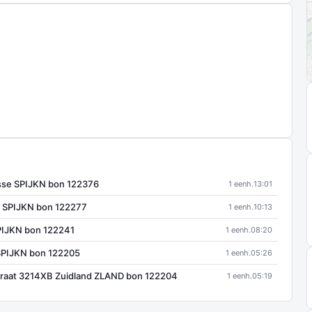
sse SPIJKN bon 122376
1 eenh.
13:01
e SPIJKN bon 122277
1 eenh.
10:13
PIJKN bon 122241
1 eenh.
08:20
SPIJKN bon 122205
1 eenh.
05:26
traat 3214XB Zuidland ZLAND bon 122204
1 eenh.
05:19