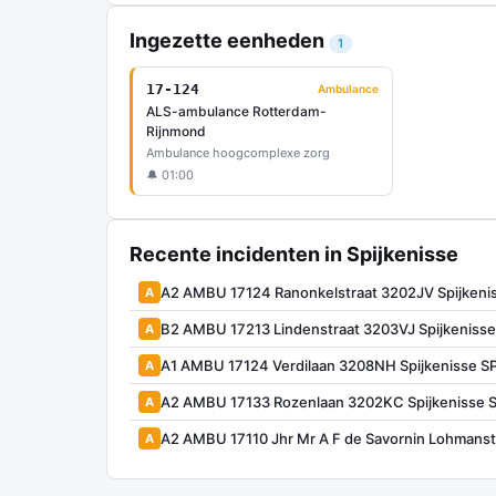
Ingezette eenheden
1
17-124
Ambulance
ALS-ambulance Rotterdam-
Rijnmond
Ambulance hoogcomplexe zorg
🔔 01:00
Recente incidenten in Spijkenisse
A2 AMBU 17124 Ranonkelstraat 3202JV Spijkeni
A
B2 AMBU 17213 Lindenstraat 3203VJ Spijkeniss
A
A1 AMBU 17124 Verdilaan 3208NH Spijkenisse S
A
A2 AMBU 17133 Rozenlaan 3202KC Spijkenisse 
A
A2 AMBU 17110 Jhr Mr A F de Savornin Lohmans
A