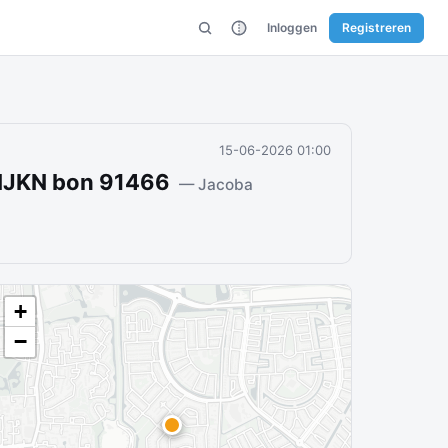
Inloggen
Registreren
15-06-2026 01:00
PIJKN bon 91466
— Jacoba
+
−