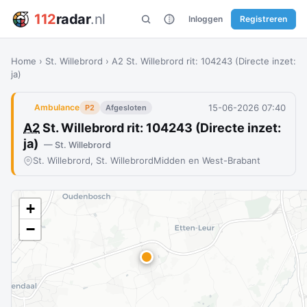
112
radar
.nl
Inloggen
Registreren
Home
›
St. Willebrord
›
A2 St. Willebrord rit: 104243 (Directe inzet:
ja)
15-06-2026 07:40
Ambulance
P2
Afgesloten
A2
St. Willebrord rit: 104243 (Directe inzet:
ja)
— St. Willebrord
St. Willebrord, St. Willebrord
Midden en West-Brabant
+
−