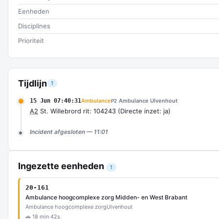
Eenheden
Disciplines
Prioriteit
Tijdlijn
1
15 Jun 07:40:31
Ambulance
Ambulance Ulvenhout
P2
A2
St. Willebrord rit: 104243 (Directe inzet: ja)
Incident afgesloten — 11:01
Ingezette eenheden
1
20-161
Ambulance hoogcomplexe zorg Midden- en West Brabant
Ambulance hoogcomplexe zorg
Ulvenhout
🚗 18 min 42s