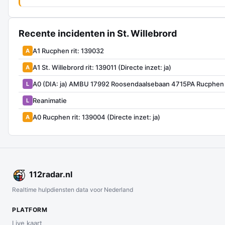
Recente incidenten in St. Willebrord
A1 Rucphen rit: 139032
A
A1 St. Willebrord rit: 139011 (Directe inzet: ja)
A
A0 (DIA: ja) AMBU 17992 Roosendaalsebaan 4715PA Rucphe
L
Reanimatie
L
A0 Rucphen rit: 139004 (Directe inzet: ja)
A
112
radar
.nl
Realtime hulpdiensten data voor Nederland
PLATFORM
Live kaart