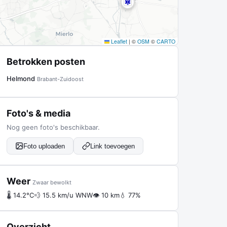
Leaflet
|
©
OSM
©
CARTO
Betrokken posten
Helmond
Brabant-Zuidoost
Foto's & media
Nog geen foto's beschikbaar.
Foto uploaden
Link toevoegen
Weer
Zwaar bewolkt
🌡 14.2°C
💨 15.5 km/u WNW
👁 10 km
💧 77%
Overzicht