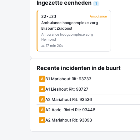
Ingezette eenheden
1
22-123
Ambulance
Ambulance hoogcomplexe zorg
Brabant Zuidoost
Ambulance hoogcomplexe zorg
Helmond
🚗 17 min 20s
Recente incidenten in de buurt
B1 Mariahout Rit: 93733
A
A1 Lieshout Rit: 93727
A
A2 Mariahout Rit: 93536
A
A2 Aarle-Rixtel Rit: 93448
A
A2 Mariahout Rit: 93093
A