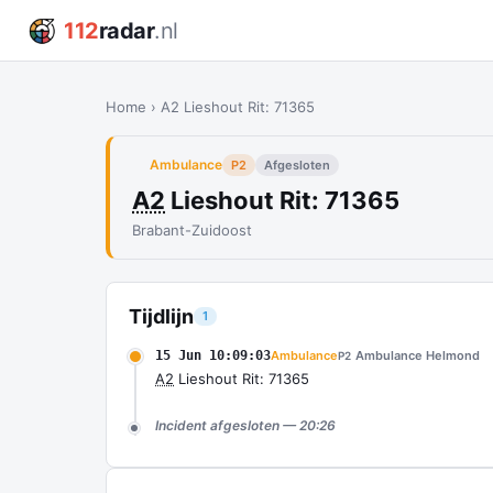
112
radar
.nl
Home
›
A2 Lieshout Rit: 71365
Ambulance
P2
Afgesloten
A2
Lieshout Rit: 71365
Brabant-Zuidoost
Tijdlijn
1
15 Jun 10:09:03
Ambulance
Ambulance Helmond
P2
A2
Lieshout Rit: 71365
Incident afgesloten — 20:26