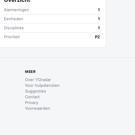
Alarmeringen
1
Eenheden
1
Disciplines
1
Prioriteit
P2
MEER
Over 112radar
Voor hulpdiensten
Suggesties
Contact
Privacy
Voorwaarden