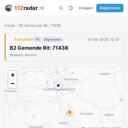
112
radar
.nl
Inloggen
Registreren
Home
›
B2 Gemonde Rit: 71438
15-06-2026 12:47
Ambulance
P3
Afgesloten
B2 Gemonde Rit: 71438
Brabant-Noord
+
−