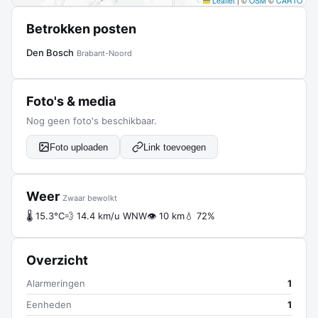
Leaflet
|
©
OSM
©
CARTO
Betrokken posten
Den Bosch
Brabant-Noord
Foto's & media
Nog geen foto's beschikbaar.
Foto uploaden
Link toevoegen
Weer
Zwaar bewolkt
🌡 15.3°C
💨 14.4 km/u WNW
👁 10 km
💧 72%
Overzicht
Alarmeringen
1
Eenheden
1