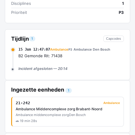
Disciplines
1
Prioriteit
P3
Tijdlijn
1
Capcodes
15 Jun 12:47:07
Ambulance
Ambulance Den Bosch
P3
B2 Gemonde Rit: 71438
Incident afgesloten — 20:14
Ingezette eenheden
1
21-242
Ambulance
Ambulance Middencomplexe zorg Brabant-Noord
Ambulance middencomplexe zorg
Den Bosch
🚗 19 min 28s