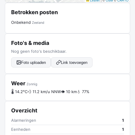
Leaflet
|
©
OSM
©
CARTO
Betrokken posten
Onbekend
Zeeland
Foto's & media
Nog geen foto's beschikbaar.
Foto uploaden
Link toevoegen
Weer
Zonnig
🌡 14.2°C
💨 11.2 km/u NNW
👁 10 km
💧 77%
Overzicht
Alarmeringen
1
Eenheden
1