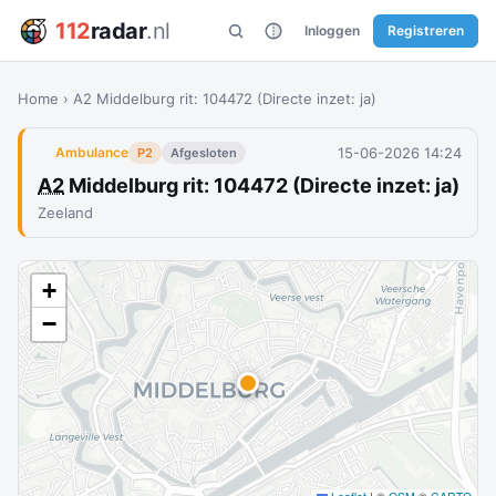
112
radar
.nl
Inloggen
Registreren
Home
›
A2 Middelburg rit: 104472 (Directe inzet: ja)
15-06-2026 14:24
Ambulance
P2
Afgesloten
A2
Middelburg rit: 104472 (Directe inzet: ja)
Zeeland
+
−