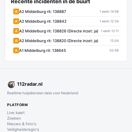
Recente incidenten in de buurt
A2 Middelburg rit: 138887
A
1 eenh.
14:08
A2 Middelburg rit: 138842
A
1 eenh.
12:34
A2 Middelburg rit: 138826 (Directe inzet: ja)
A
1 eenh.
12:11
A2 Middelburg rit: 138820 (Directe inzet: ja)
A
12:04
A1 Middelburg rit: 138645
A
02:49
112
radar
.nl
Realtime hulpdiensten data voor Nederland
PLATFORM
Live kaart
Zoeken
Nieuws & foto's
Veiligheidsregio's