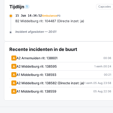
Tijdlijn
1
Capcodes
15 Jun 14:34:52
Ambulance
P3
B2 Middelburg rit: 104487 (Directe inzet: ja)
Incident afgesloten — 20:01
Recente incidenten in de buurt
A2 Arnemuiden rit: 138601
A
00:36
A2 Middelburg rit: 138595
A
1 eenh.
00:24
A1 Middelburg rit: 138593
A
00:21
A2 Middelburg rit: 138582 (Directe inzet: ja)
A
1 eenh.
05 Aug 23:58
A1 Middelburg rit: 138559
A
05 Aug 22:36