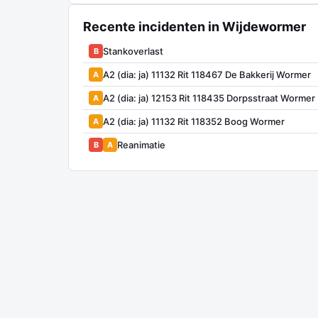
Recente incidenten in Wijdewormer
Stankoverlast
B
A2 (dia: ja) 11132 Rit 118467 De Bakkerij Wormer
A
A2 (dia: ja) 12153 Rit 118435 Dorpsstraat Wormer
A
A2 (dia: ja) 11132 Rit 118352 Boog Wormer
A
Reanimatie
B
A