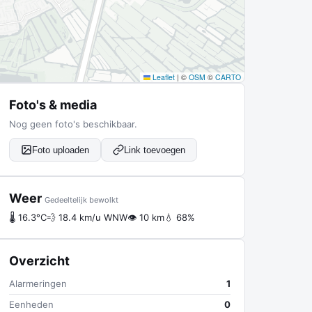
Leaflet
|
©
OSM
©
CARTO
Foto's & media
Nog geen foto's beschikbaar.
Foto uploaden
Link toevoegen
Weer
Gedeeltelijk bewolkt
🌡 16.3°C
💨 18.4 km/u WNW
👁 10 km
💧 68%
Overzicht
Alarmeringen
1
Eenheden
0