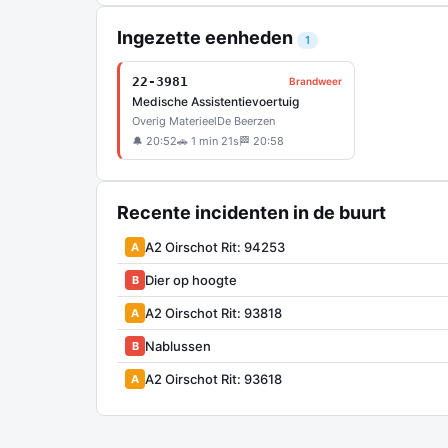
Ingezette eenheden
1
22-3981
Brandweer
Medische Assistentievoertuig
Overig Materieel
De Beerzen
🔔 20:52
🚗 1 min 21s
🏁 20:58
Recente incidenten in de buurt
A2 Oirschot Rit: 94253
A
Dier op hoogte
B
A2 Oirschot Rit: 93818
A
Nablussen
B
A2 Oirschot Rit: 93618
A