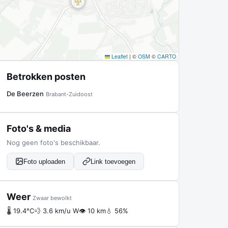
Leaflet
|
©
OSM
©
CARTO
Betrokken posten
De Beerzen
Brabant-Zuidoost
Foto's & media
Nog geen foto's beschikbaar.
Foto uploaden
Link toevoegen
Weer
Zwaar bewolkt
🌡 19.4°C
💨 3.6 km/u W
👁 10 km
💧 56%