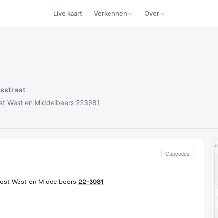
Live kaart
Verkennen
Over
sstraat
ost West en Middelbeers 223981
Capcodes
Oost West en Middelbeers
22-3981