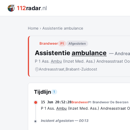
112
radar
.nl
Home
›
Assistentie ambulance
Brandweer
P1
Afgesloten
Assistentie
ambulance
— Andrea
P 1 Ass.
Ambu
(Inzet Med. Ass.) Andreasstraat O
Andreasstraat,
Brabant-Zuidoost
Tijdlijn
1
15 Jun 20:52:28
Brandweer
Brandweer De Beerzen
P1
P 1 Ass.
Ambu
(Inzet Med. Ass.) Andreasstraat 
Incident afgesloten — 00:13