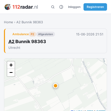
112
radar
.nl
Inloggen
Registreren
Home
›
A2 Bunnik 98363
15-06-2026 21:51
Ambulance
P2
Afgesloten
A2
Bunnik 98363
Utrecht
+
−