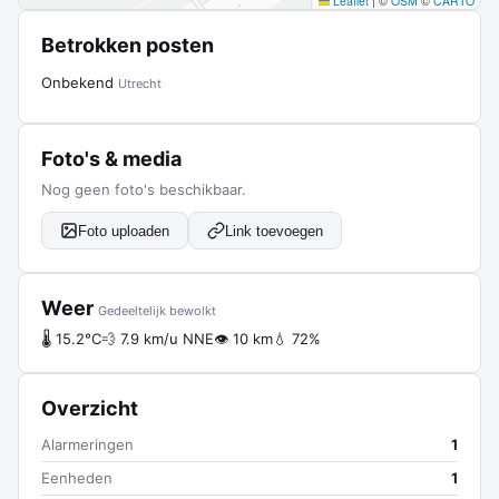
Leaflet
|
©
OSM
©
CARTO
Betrokken posten
Onbekend
Utrecht
Foto's & media
Nog geen foto's beschikbaar.
Foto uploaden
Link toevoegen
Weer
Gedeeltelijk bewolkt
🌡 15.2°C
💨 7.9 km/u NNE
👁 10 km
💧 72%
Overzicht
Alarmeringen
1
Eenheden
1