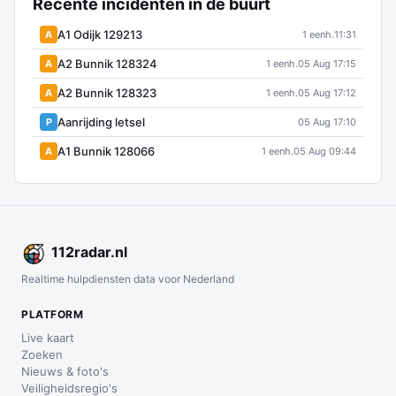
Recente incidenten in de buurt
A1 Odijk 129213
A
1 eenh.
11:31
A2 Bunnik 128324
A
1 eenh.
05 Aug 17:15
A2 Bunnik 128323
A
1 eenh.
05 Aug 17:12
Aanrijding letsel
P
05 Aug 17:10
A1 Bunnik 128066
A
1 eenh.
05 Aug 09:44
112
radar
.nl
Realtime hulpdiensten data voor Nederland
PLATFORM
Live kaart
Zoeken
Nieuws & foto's
Veiligheidsregio's