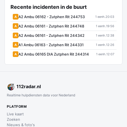
Recente incidenten in de buurt
A2 Ambu 06162 - Zutphen Rit 244753
A
1 eenh.
20:03
A2 Ambu 06161 - Zutphen Rit 244748
A
1 eenh.
19:56
A2 Ambu 06161 - Zutphen Rit 244342
A
1 eenh.
12:38
A1 Ambu 06163 - Zutphen Rit 244331
A
1 eenh.
12:26
A2 Ambu 06165 DIA Zutphen Rit 244314
A
1 eenh.
12:07
112
radar
.nl
Realtime hulpdiensten data voor Nederland
PLATFORM
Live kaart
Zoeken
Nieuws & foto's