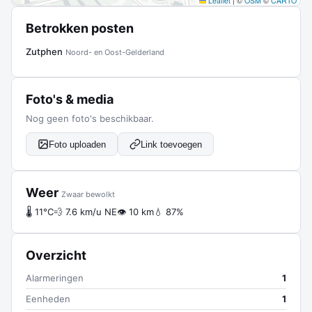
Leaflet
|
©
OSM
©
CARTO
Betrokken posten
Zutphen
Noord- en Oost-Gelderland
Foto's & media
Nog geen foto's beschikbaar.
Foto uploaden
Link toevoegen
Weer
Zwaar bewolkt
🌡 11°C
💨 7.6 km/u NE
👁 10 km
💧 87%
Overzicht
Alarmeringen
1
Eenheden
1