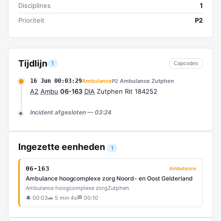
Disciplines
1
Prioriteit
P2
Tijdlijn
1
Capcodes
16 Jun 00:03:29
Ambulance
Ambulance Zutphen
P2
A2
Ambu
06-163
DIA
Zutphen Rit 184252
Incident afgesloten — 03:24
Ingezette eenheden
1
06-163
Ambulance
Ambulance hoogcomplexe zorg Noord- en Oost Gelderland
Ambulance hoogcomplexe zorg
Zutphen
🔔 00:03
🚗 5 min 4s
🏁 00:10