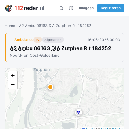
112
radar
.nl
Inloggen
Registreren
Home
›
A2 Ambu 06163 DIA Zutphen Rit 184252
16-06-2026 00:03
Ambulance
P2
Afgesloten
A2
Ambu
06163
DIA
Zutphen Rit 184252
Noord- en Oost-Gelderland
+
−