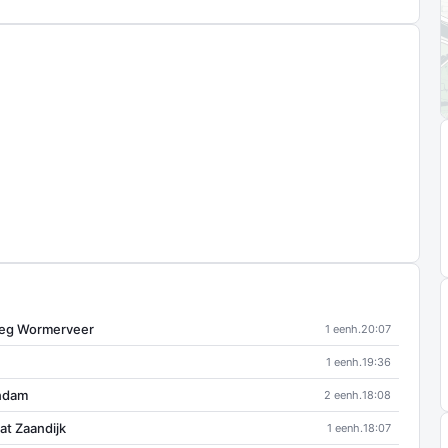
weg Wormerveer
1 eenh.
20:07
1 eenh.
19:36
andam
2 eenh.
18:08
at Zaandijk
1 eenh.
18:07