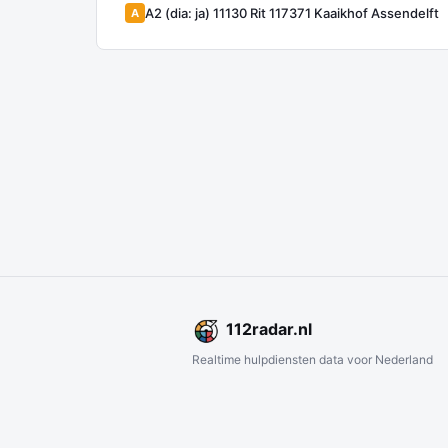
A2 (dia: ja) 11130 Rit 117371 Kaaikhof Assendelft
A
112
radar
.nl
Realtime hulpdiensten data voor Nederland