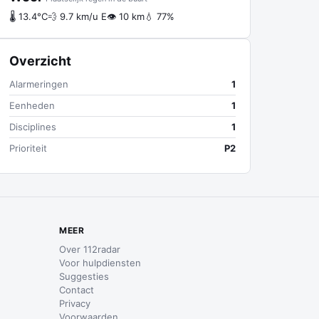
🌡 13.4°C
💨 9.7 km/u E
👁 10 km
💧 77%
Overzicht
Alarmeringen
1
Eenheden
1
Disciplines
1
Prioriteit
P2
MEER
Over 112radar
Voor hulpdiensten
Suggesties
Contact
Privacy
Voorwaarden