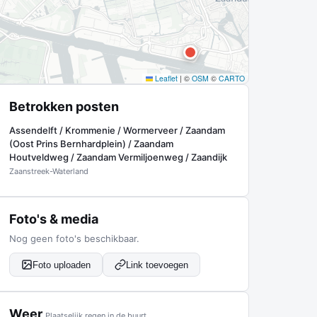
Leaflet
|
©
OSM
©
CARTO
Betrokken posten
Assendelft / Krommenie / Wormerveer / Zaandam
(Oost Prins Bernhardplein) / Zaandam
Houtveldweg / Zaandam Vermiljoenweg / Zaandijk
Zaanstreek-Waterland
Foto's & media
Nog geen foto's beschikbaar.
Foto uploaden
Link toevoegen
Weer
Plaatselijk regen in de buurt