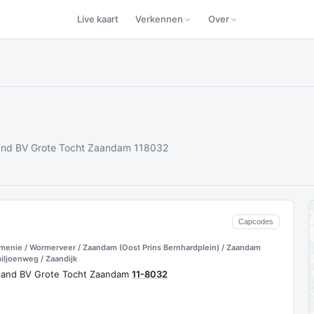
Live kaart
Verkennen
Over
land BV Grote Tocht Zaandam 118032
Capcodes
menie / Wormerveer / Zaandam (Oost Prins Bernhardplein) / Zaandam
ljoenweg / Zaandijk
lland BV Grote Tocht Zaandam
11-8032