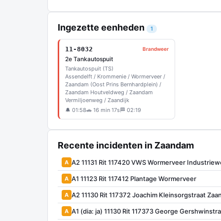
Ingezette eenheden
1
11-8032
Brandweer
2e Tankautospuit
Tankautospuit (TS)
Assendelft / Krommenie / Wormerveer /
Zaandam (Oost Prins Bernhardplein) /
Zaandam Houtveldweg / Zaandam
Vermiljoenweg / Zaandijk
🔔 01:58
🚗 16 min 17s
🏁 02:19
Recente incidenten in Zaandam
A2 11131 Rit 117420 VWS Wormerveer Industrie
A
A1 11123 Rit 117412 Plantage Wormerveer
A
A2 11130 Rit 117372 Joachim Kleinsorgstraat Za
A
A1 (dia: ja) 11130 Rit 117373 George Gershwinstra
A