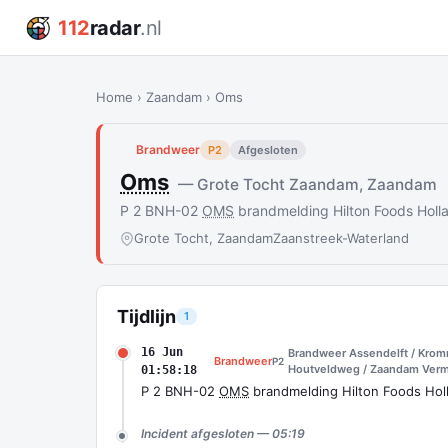
112
radar
.nl
Home
›
Zaandam
›
Oms
Brandweer
P2
Afgesloten
Oms
— Grote Tocht Zaandam, Zaandam
P 2 BNH-02
OMS
brandmelding Hilton Foods Hol
Grote Tocht, Zaandam
Zaanstreek-Waterland
Tijdlijn
1
16 Jun
Brandweer Assendelft / Krom
Brandweer
P2
Houtveldweg / Zaandam Vermi
01:58:18
P 2 BNH-02
OMS
brandmelding Hilton Foods Ho
Incident afgesloten — 05:19