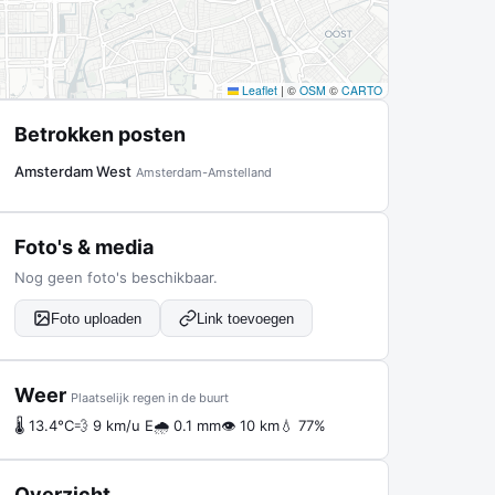
Leaflet
|
©
OSM
©
CARTO
Betrokken posten
Amsterdam West
Amsterdam-Amstelland
Foto's & media
Nog geen foto's beschikbaar.
Foto uploaden
Link toevoegen
Weer
Plaatselijk regen in de buurt
🌡 13.4°C
💨 9 km/u E
🌧 0.1 mm
👁 10 km
💧 77%
Overzicht