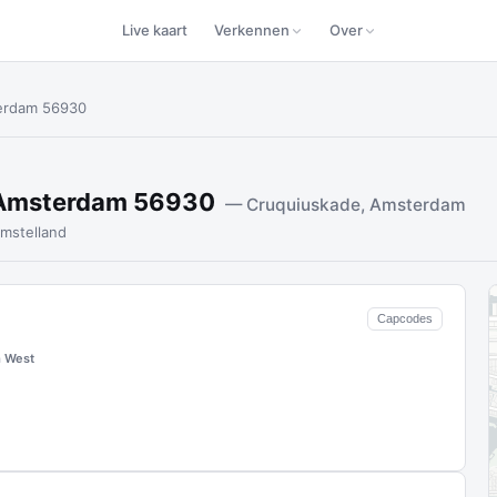
Live kaart
Verkennen
Over
terdam 56930
 Amsterdam 56930
— Cruquiuskade, Amsterdam
mstelland
Capcodes
 West