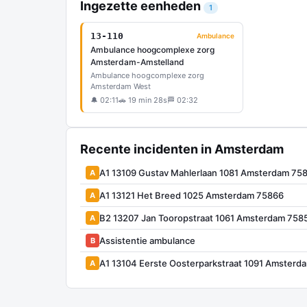
Ingezette eenheden
1
13-110
Ambulance
Ambulance hoogcomplexe zorg
Amsterdam-Amstelland
Ambulance hoogcomplexe zorg
Amsterdam West
🔔 02:11
🚗 19 min 28s
🏁 02:32
Recente incidenten in Amsterdam
A1 13109 Gustav Mahlerlaan 1081 Amsterdam 75
A
A1 13121 Het Breed 1025 Amsterdam 75866
A
B2 13207 Jan Tooropstraat 1061 Amsterdam 758
A
Assistentie ambulance
B
A1 13104 Eerste Oosterparkstraat 1091 Amsterd
A