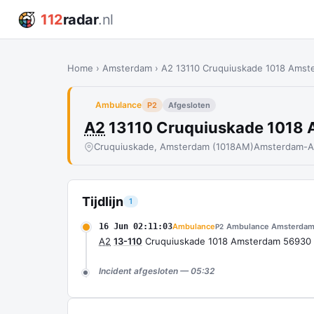
112
radar
.nl
Home
›
Amsterdam
›
A2 13110 Cruquiuskade 1018 Ams
Ambulance
P2
Afgesloten
A2
13110 Cruquiuskade 1018
Cruquiuskade, Amsterdam (1018AM)
Amsterdam-A
Tijdlijn
1
16 Jun 02:11:03
Ambulance
Ambulance Amsterdam
P2
A2
13-110
Cruquiuskade 1018 Amsterdam 56930
Incident afgesloten — 05:32