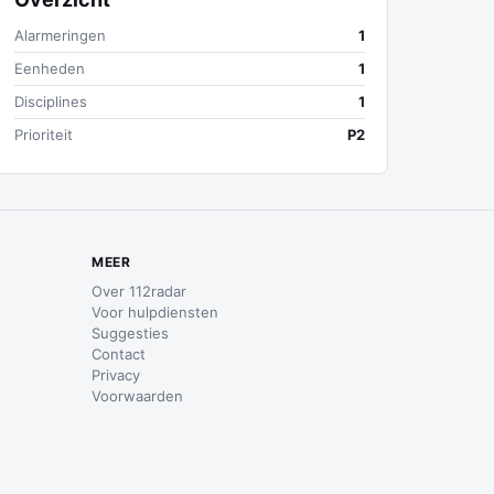
Alarmeringen
1
Eenheden
1
Disciplines
1
Prioriteit
P2
MEER
Over 112radar
Voor hulpdiensten
Suggesties
Contact
Privacy
Voorwaarden